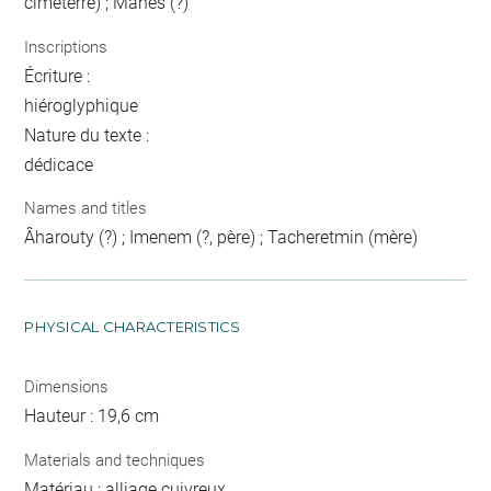
cimeterre) ; Mahes (?)
Inscriptions
Écriture :
hiéroglyphique
Nature du texte :
dédicace
Names and titles
Âharouty (?) ; Imenem (?, père) ; Tacheretmin (mère)
PHYSICAL CHARACTERISTICS
Dimensions
Hauteur : 19,6 cm
Materials and techniques
Matériau : alliage cuivreux