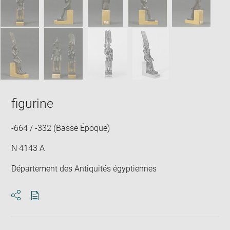
figurine
-664 / -332 (Basse Époque)
N 4143 A
Département des Antiquités égyptiennes
Download
Share
pdf