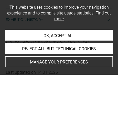
This website uses cookies to improve your navigation
experience and to compile site usage statistics.
Find out
more
EXHIBITION HISTORY
-
Coptos, l'Egypte antique aux portes du désert, Lyon
OK, ACCEPT ALL
(France), Musée des Beaux-Arts, 03/02/2000 -
REJECT ALL BUT TECHNICAL COOKIES
07/05/2000
MANAGE YOUR PREFERENCES
Last updated on 14.01.2026
The contents of this entry do not necessarily take
account of the latest data.
Permalink:
https://collections.louvre.fr/ark:/53355/cl0100
10384
JSON Record:
https://collections.louvre.fr/ark:/53355/cl0
10010384.json