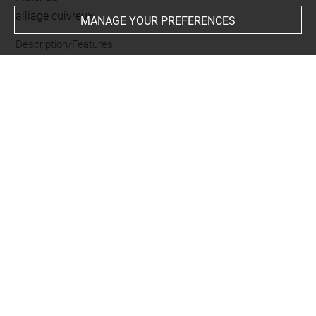
alliage cuivreux
MANAGE YOUR PREFERENCES
Description/Features
lové
-
dressé
-
serpent
Period
Basse Époque
Places
Sérapéum de Memphis
Last updated on 11.05.2023
The contents of this entry do not necessarily take
account of the latest data.
Permalink:
https://collections.louvre.fr/ark:/53355/cl0100
10777
JSON Record:
https://collections.louvre.fr/ark:/53355/cl0
10010777.json