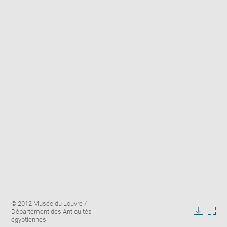
Enlarge
Image
© 2012 Musée du Louvre /
image
caption:
Département des Antiquités
in
Downlo
Enla
égyptiennes
new