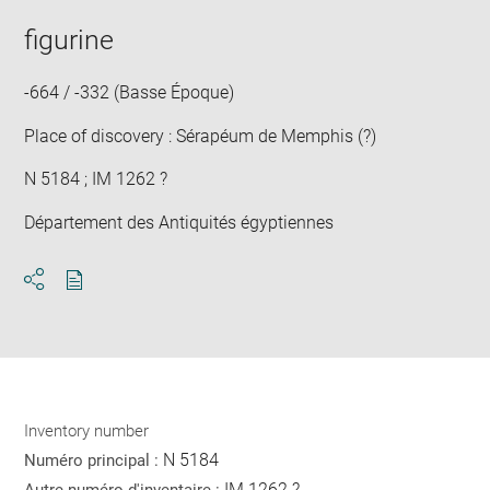
image
ima
window
in
figurine
new
win
-664 / -332 (Basse Époque)
Place of discovery : Sérapéum de Memphis (?)
N 5184 ; IM 1262 ?
Département des Antiquités égyptiennes
Download
Share
pdf
Inventory number
N 5184
Numéro principal :
IM 1262 ?
Autre numéro d'inventaire :