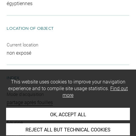
égyptiennes
LOCATION OF OBJECT
Current location
non exposé
INDEX
This website uses cookies to improve your navigation
experience and to compile site usage statistics.
Find out
Mode d'acquisition
more
partage après fouilles
OK, ACCEPT ALL
Name
figurine
REJECT ALL BUT TECHNICAL COOKIES
Materials