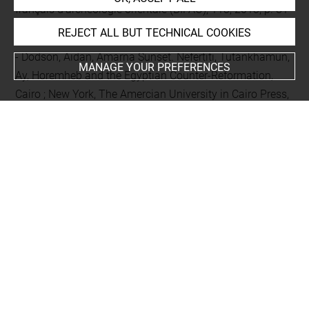
français d'archéologie orientale (BIFAO), 113, 2013, p. 81-
110, p. 95 et note 60
REJECT ALL BUT TECHNICAL COOKIES
Dodson, Aidan, Amarna Sunset. Nefertiti, Tutankhamun,
MANAGE YOUR PREFERENCES
Ay, Horemheb and the Egyptian Counter-Reformation,
Cairo ; New York, The Amercian University in Cairo Press,
2009, p. 159 note 64
Desti, Marc (dir.), Des dieux, des tombeaux, un savant.
En Égypte, sur les pas de Mariette pacha, cat. exp.
(Boulogne-sur-Mer, Château-musée, 10 mai - 30 août
2004), Paris, Somogy, 2004, p. 62, fig. p. 63, n° 13
Fisher, Marjorie M., The sons of Ramesses II,
Wiesbaden, Harrassowitz, (Ägypten und Altes Testament
(ÄAT) ; 53), 2001, p. 162-163, Doc. 13 16
Devauchelle, Didier, « Notes et documents pour servir à