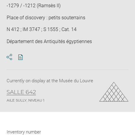
-1279 / -1212 (Ramsès II)
Place of discovery : petits souterrains
N 412 ; IM 3747 ; S 1555 ; Cat. 14
Département des Antiquités égyptiennes
Download
Share
pdf
Currently on display at the Musée du Louvre
SALLE 642
AILE SULLY, NIVEAU 1
Inventory number