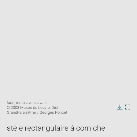
Enlarge
Image
face, recto, avers, avant
image
caption:
© 2003 Musée du Louvre, Dist.
in
Downlo
Enla
GrandPalaisRmn / Georges Poncet
new
image
ima
window
in
stèle rectangulaire à corniche
new
win