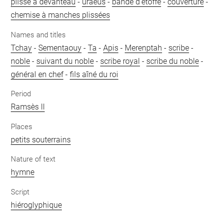
plissé à devanteau
-
uraeus
-
bande d'étoffe
-
couverture
-
chemise à manches plissées
Names and titles
Tchay
-
Sementaouy
-
Ta
-
Apis
-
Merenptah
-
scribe
-
noble
-
suivant du noble
-
scribe royal
-
scribe du noble
-
général en chef
-
fils aîné du roi
Period
Ramsès II
Places
petits souterrains
Nature of text
hymne
Script
hiéroglyphique