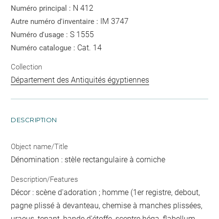
N 412
Numéro principal :
IM 3747
Autre numéro d'inventaire :
S 1555
Numéro d'usage :
Cat. 14
Numéro catalogue :
Collection
Département des Antiquités égyptiennes
DESCRIPTION
Object name/Title
Dénomination : stèle rectangulaire à corniche
Description/Features
Décor : scène d'adoration ; homme (1er registre, debout,
pagne plissé à devanteau, chemise à manches plissées,
uraeus, tenant, bande d'étoffe, sceptre héqa, flabellum,