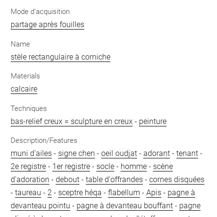
Mode d'acquisition
partage après fouilles
Name
stèle rectangulaire à corniche
Materials
calcaire
Techniques
bas-relief creux = sculpture en creux
-
peinture
Description/Features
muni d'ailes
-
signe chen
-
oeil oudjat
-
adorant
-
tenant
-
2e registre
-
1er registre
-
socle
-
homme
-
scène
d'adoration
-
debout
-
table d'offrandes
-
cornes disquées
-
taureau
-
2
-
sceptre héqa
-
flabellum
-
Apis
-
pagne à
devanteau pointu
-
pagne à devanteau bouffant
-
pagne