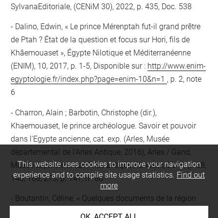
SylvanaEditoriale, (CENiM 30), 2022, p. 435, Doc. 538
Dalino, Edwin, « Le prince Mérenptah fut-il grand prêtre
de Ptah ? État de la question et focus sur Hori, fils de
Khâemouaset », Égypte Nilotique et Méditerranéenne
(ENIM), 10, 2017, p. 1-5, Disponible sur :
http://www.enim-
egyptologie.fr/index.php?page=enim-10&n=1
, p. 2, note
6
Charron, Alain ; Barbotin, Christophe (dir.),
Khaemouaset, le prince archéologue. Savoir et pouvoir
dans l'Egypte ancienne, cat. exp. (Arles, Musée
départemental de l'Arles Antique, 2016), Arles / Gand,
This website uses cookies to improve your navigation
Musée départemental Arles antique / Snoeck, 2016, p. 88,
experience and to compile site usage statistics.
Find out
146, 168, 273, p. 147, n° 80
more
Boutantin, Céline, « Quelques documents de la région
memphite relatifs au taureau Apis », Bulletin de l'Institut
OK, ACCEPT ALL