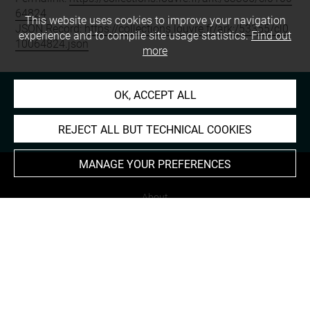
64824
This website uses cookies to improve your navigation
JSON Record:
https://collections.louvre.fr/ark:/53355/cl0
experience and to compile site usage statistics.
Find out
10064824.json
more
OK, ACCEPT ALL
REJECT ALL BUT TECHNICAL COOKIES
MANAGE YOUR PREFERENCES
About
Contact Us
Terms of use
Cookies
Credits