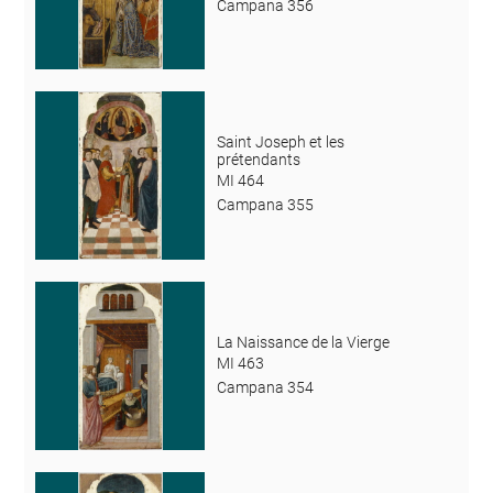
Campana 356
Saint Joseph et les
prétendants
MI 464
Campana 355
La Naissance de la Vierge
MI 463
Campana 354