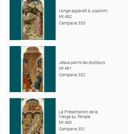
L'Ange apparaît à Joachim
MI 462
Campana 353
Jésus parmi les docteurs
MI 461
Campana 352
La Présentation de la
Vierge au Temple
MI 460
Campana 351