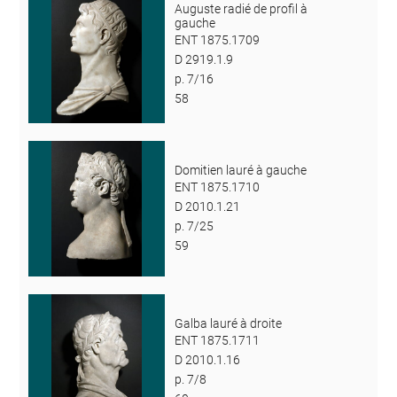
Auguste radié de profil à
gauche
ENT 1875.1709
D 2919.1.9
p. 7/16
58
Domitien lauré à gauche
ENT 1875.1710
D 2010.1.21
p. 7/25
59
Galba lauré à droite
ENT 1875.1711
D 2010.1.16
p. 7/8