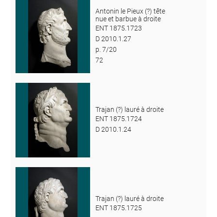
Antonin le Pieux (?) tête
nue et barbue à droite
ENT 1875.1723
D 2010.1.27
p. 7/20
72
Trajan (?) lauré à droite
ENT 1875.1724
D 2010.1.24
Trajan (?) lauré à droite
ENT 1875.1725