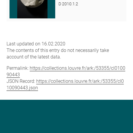
D 2010.1.2
Last updated on 16.02.2020
The contents of this entry do not necessarily take
account of the latest data.
Permalink:
https://collections.louvre.fr/ark:/53355/cl0100
90443
JSON Record:
https://collections.louvre.fr/ark:/53355/cl0
10090443.json