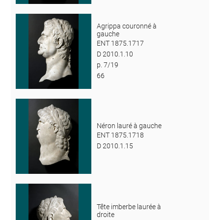
Agrippa couronné à
gauche
ENT 1875.1717
D 2010.1.10
p. 7/19
66
Néron lauré à gauche
ENT 1875.1718
D 2010.1.15
Tête imberbe laurée à
droite