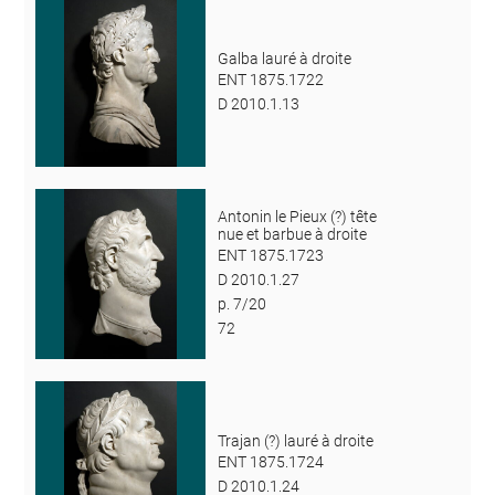
Galba lauré à droite
ENT 1875.1722
D 2010.1.13
Antonin le Pieux (?) tête
nue et barbue à droite
ENT 1875.1723
D 2010.1.27
p. 7/20
72
Trajan (?) lauré à droite
ENT 1875.1724
D 2010.1.24