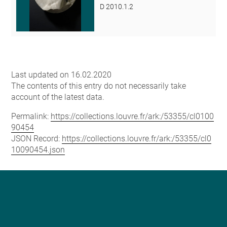
D 2010.1.2
Last updated on 16.02.2020
The contents of this entry do not necessarily take
account of the latest data.
Permalink:
https://collections.louvre.fr/ark:/53355/cl0100
90454
JSON Record:
https://collections.louvre.fr/ark:/53355/cl0
10090454.json