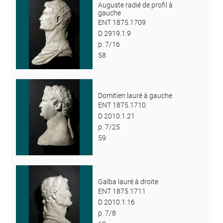
Auguste radié de profil à
gauche
ENT 1875.1709
D 2919.1.9
p. 7/16
58
Domitien lauré à gauche
ENT 1875.1710
D 2010.1.21
p. 7/25
59
Galba lauré à droite
ENT 1875.1711
D 2010.1.16
p. 7/8