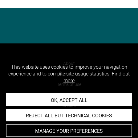
About
This website uses cookies to improve your navigation
experience and to compile site usage statistics.
Find out
Contact Us
more
Terms of use
Cookies
OK, ACCEPT ALL
Credits
REJECT ALL BUT TECHNICAL COOKIES
Accessibility : non compliant
MANAGE YOUR PREFERENCES