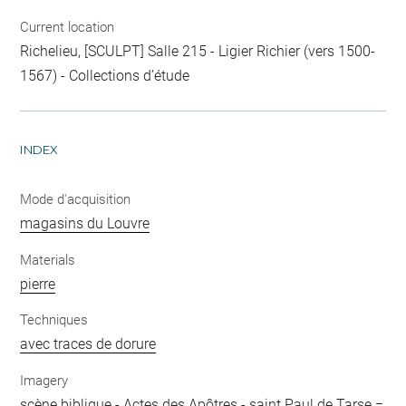
Current location
Richelieu, [SCULPT] Salle 215 - Ligier Richier (vers 1500-
1567) - Collections d’étude
INDEX
Mode d'acquisition
magasins du Louvre
Materials
pierre
Techniques
avec traces de dorure
Imagery
scène biblique
-
Actes des Apôtres
-
saint Paul de Tarse =