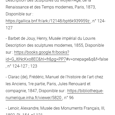
Description des Sculptures du Moyen-Age, de la
Renaissance et des Temps modernes, Paris, 1873,
Disponible sur :
https://gallica.bnf.fr/ark:/12148/bpt6k939959z
, n° 124-
127
Barbet de Jouy, Henry, Musée impérial du Louvre.
Description des sculptures modernes, 1855, Disponible
sur :
https://books.google.fr/books?
id=G_I6NcKxo8EC&hl=fr&pg=PP7
#v=onepage&q&f=false
, n° 124-127 ; 123
Clarac (de), Frédéric, Manuel de l'histoire de l'art chez
les Anciens, 1re partie, Paris, Jules Renouard et
compagnie, 1847, Disponible sur :
https://bibliotheque-
numerique.inha.fr/viewer/5820
, n° 96
Lenoir, Alexandre, Musée des Monuments Français, III,