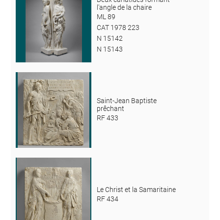
l'angle de la chaire
ML 89
CAT 1978 223
N 15142
N 15143
Saint-Jean Baptiste
prêchant
RF 433
Le Christ et la Samaritaine
RF 434