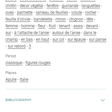
chitôn
-
décor végétal
-
fenêtre
-
guirlande
-
languettes
-
oves
-
palmette
-
rameau de feuilles
-
volute
-
rocher
-
feuille d'olivier
-
bandelette
-
miroir
-
chignon
-
tête
-
femme
-
homme
-
fleur
-
fruit
-
tenant
-
assis
-
devant
-
sur
-
à l'attache de l'anse
-
autour de l'anse
-
dans le
champ
-
en bas
-
en haut
-
sur col
-
sur épaule
-
sur panse
-
sur rebord
-
3
Period
classique
-
figures rouges
Places
Apulie
-
Italie
BIBLIOGRAPHY