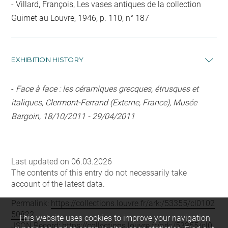
Villard, François, Les vases antiques de la collection
Guimet au Louvre, 1946, p. 110, n° 187
EXHIBITION HISTORY
-
Face à face : les céramiques grecques, étrusques et
italiques, Clermont-Ferrand (Externe, France), Musée
Bargoin, 18/10/2011 - 29/04/2011
Last updated on 06.03.2026
The contents of this entry do not necessarily take
account of the latest data.
Permalink:
https://collections.louvre.fr/ark:/53355/cl0102
50822
This website uses cookies to improve your navigation
JSON Record:
https://collections.louvre.fr/ark:/53355/cl0