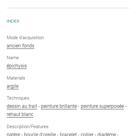
INDEX
Mode d'acquisition
ancien fonds
Name
épichysis
Materials
argile
Techniques
dessin au trait
-
peinture brillante
-
peinture superposée
-
rehaut blanc
Description/Features
patère
-
boucle d'oreille
-
bracelet
-
collier
-
diadème
-