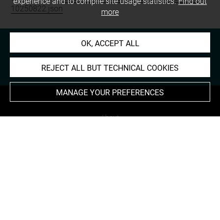
experience and to compile site usage statistics.
Find out
10250822.json
more
OK, ACCEPT ALL
REJECT ALL BUT TECHNICAL COOKIES
MANAGE YOUR PREFERENCES
About
Contact Us
Terms of use
Cookies
Credits
Accessibility : non compliant