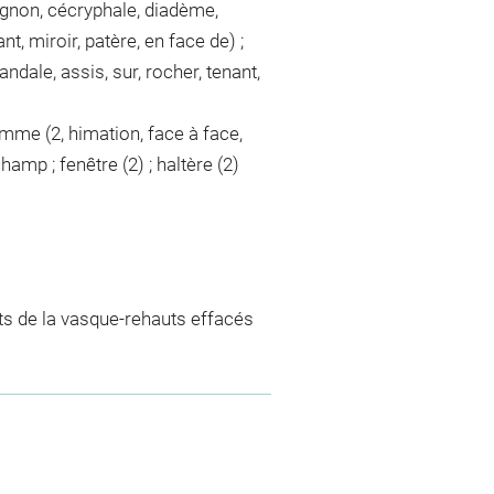
ignon, cécryphale, diadème,
ant, miroir, patère, en face de) ;
andale, assis, sur, rocher, tenant,
mme (2, himation, face à face,
champ ; fenêtre (2) ; haltère (2)
s de la vasque-rehauts effacés