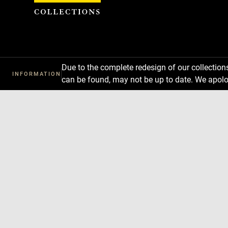
Cookies management panel
Due to the complete redesign of our collectio
INFORMATION
can be found, may not be up to date. We apolo
Download
Next
Previous