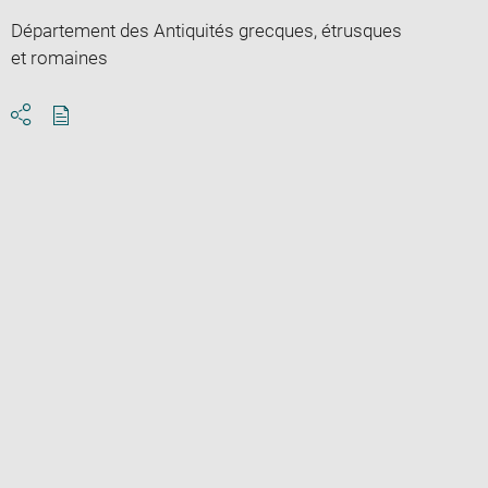
Département des Antiquités grecques, étrusques
et romaines
Download
Share
pdf