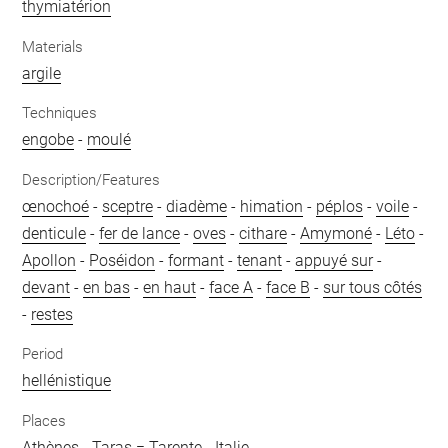
thymiatérion
Materials
argile
Techniques
engobe
-
moulé
Description/Features
œnochoé
-
sceptre
-
diadème
-
himation
-
péplos
-
voile
-
denticule
-
fer de lance
-
oves
-
cithare
-
Amymoné
-
Léto
-
Apollon
-
Poséidon
-
formant
-
tenant
-
appuyé sur
-
devant
-
en bas
-
en haut
-
face A
-
face B
-
sur tous côtés
-
restes
Period
hellénistique
Places
Athènes
-
Taras = Tarente
-
Italie