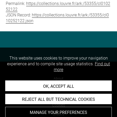
Permalink:
https://collections.louvre.fr/ark:/53355/cl0102
52122
JSON Record:
https://collections.louvre.fr/ark:/53355/cl0
10252122.json
This website uses cookies to improve your navigation
experience and to compile site usage statistics.
Find out
more
About
OK, ACCEPT ALL
Contact Us
Terms of use
REJECT ALL BUT TECHNICAL COOKIES
Cookies
MANAGE YOUR PREFERENCES
Credits