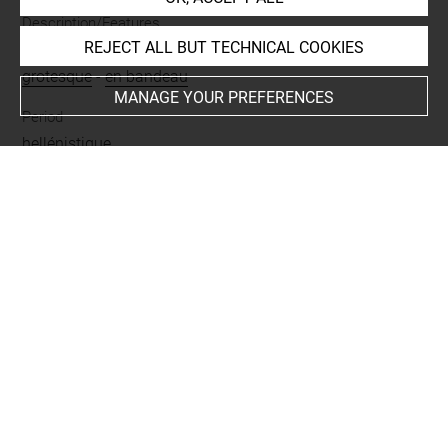
Description/Features
REJECT ALL BUT TECHNICAL COOKIES
boucle d'oreille
-
cécryphale
-
cheveux
-
vieille femme
-
grotesque
-
en bandeau
MANAGE YOUR PREFERENCES
Period
hellénistique
Places
Smyrne = Izmir
-
Izmir = Smyrne
BIBLIOGRAPHY
Besques, Simone, Catalogue raisonné des figurines et
reliefs en terre-cuite grecs, étrusques et romains III.
Epoques hellénistique et romaine, Grèce et Asie Mineure,
Paris, Editions des Musées Nationaux, 1972, p. 216, pl.