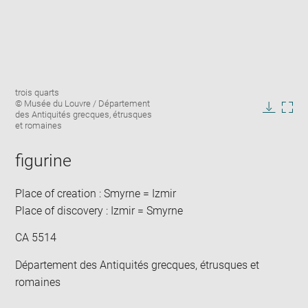
Enlarge
Image
trois quarts
image
caption:
© Musée du Louvre / Département
in
des Antiquités grecques, étrusques
Downlo
Enla
new
et romaines
image
ima
window
in
figurine
new
win
Place of creation : Smyrne = Izmir
Place of discovery : Izmir = Smyrne
CA 5514
Département des Antiquités grecques, étrusques et
romaines