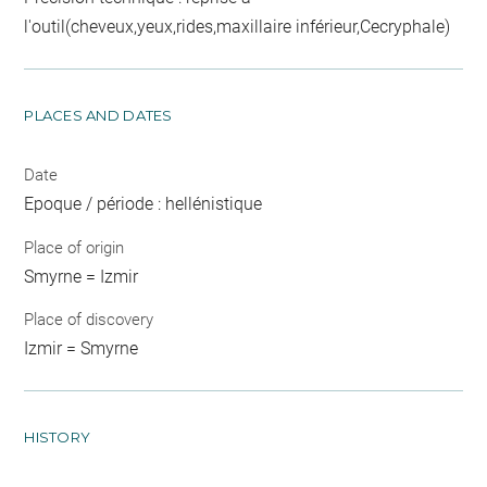
l'outil(cheveux,yeux,rides,maxillaire inférieur,Cecryphale)
PLACES AND DATES
Date
Epoque / période : hellénistique
Place of origin
Smyrne = Izmir
Place of discovery
Izmir = Smyrne
HISTORY