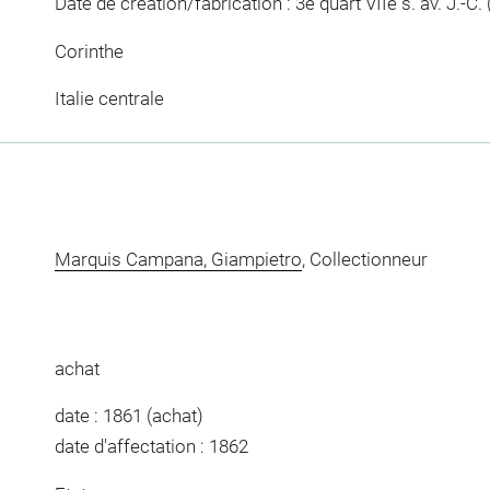
Date de création/fabrication : 3e quart VIIe s. av. J.-C. 
Corinthe
Italie centrale
Marquis Campana, Giampietro
, Collectionneur
achat
date : 1861 (achat)
date d'affectation : 1862