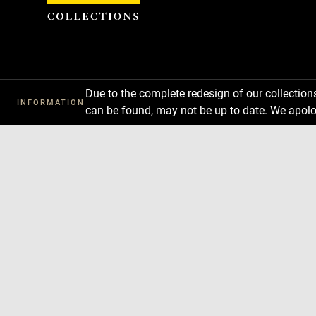
Cookies management panel
Due to the complete redesign of our collectio
INFORMATION
can be found, may not be up to date. We apolo
Download
Next
Previous
Enlarge
image
in