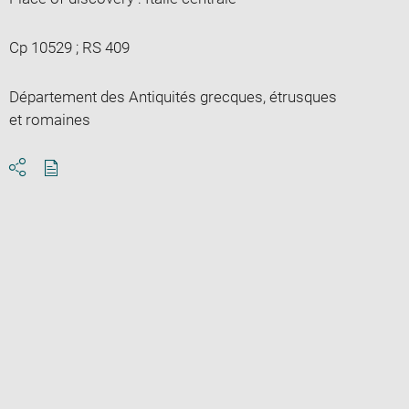
Cp 10529 ; RS 409
Département des Antiquités grecques, étrusques
et romaines
Download
Share
pdf