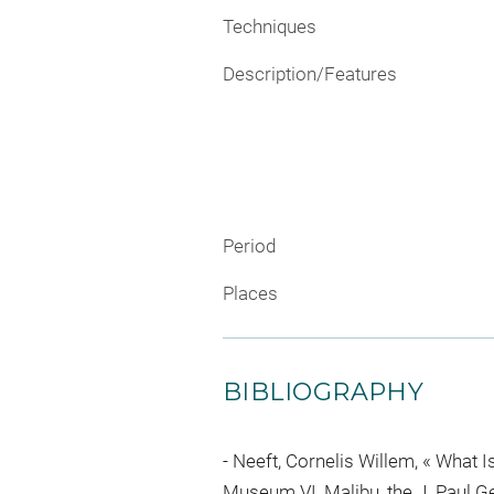
Techniques
Description/Features
Period
Places
BIBLIOGRAPHY
Neeft, Cornelis Willem, « What Is
Museum VI, Malibu, the J. Paul G