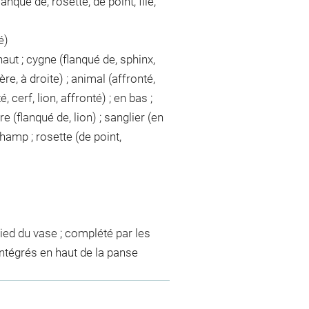
anqué de, rosette, de point, file,
é)
aut ; cygne (flanqué de, sphinx,
re, à droite) ; animal (affronté,
, cerf, lion, affronté) ; en bas ;
re (flanqué de, lion) ; sanglier (en
champ ; rosette (de point,
 pied du vase ; complété par les
intégrés en haut de la panse