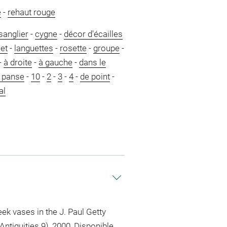
e
-
rehaut rouge
sanglier
-
cygne
-
décor d'écailles
let
-
languettes
-
rosette
-
groupe
-
-
à droite
-
à gauche
-
dans le
 panse
-
10
-
2
-
3
-
4
-
de point
-
al
ek vases in the J. Paul Getty
tiquities 9), 2000, Disponible