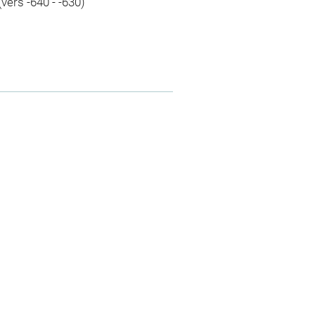
(vers -640 - -630)