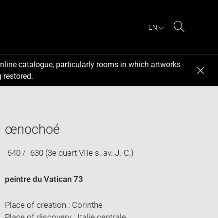
EN
Search
nline catalogue, particularly rooms in which artworks
 restored.
œnochoé
-640 / -630 (3e quart VIIe s. av. J.-C.)
peintre du Vatican 73
Place of creation : Corinthe
Place of discovery : Italie centrale