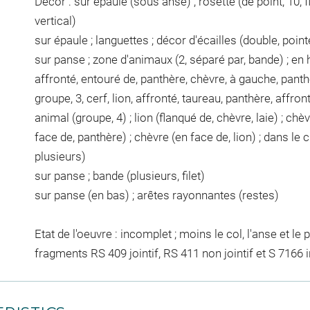
Décor : sur épaule (sous anse) ; rosette (de point, 10, fl
vertical)
sur épaule ; languettes ; décor d'écailles (double, point
sur panse ; zone d'animaux (2, séparé par, bande) ; en h
affronté, entouré de, panthère, chèvre, à gauche, panthè
groupe, 3, cerf, lion, affronté, taureau, panthère, affronté
animal (groupe, 4) ; lion (flanqué de, chèvre, laie) ; chèv
face de, panthère) ; chèvre (en face de, lion) ; dans le 
plusieurs)
sur panse ; bande (plusieurs, filet)
sur panse (en bas) ; arêtes rayonnantes (restes)
Etat de l'oeuvre : incomplet ; moins le col, l'anse et le
fragments RS 409 jointif, RS 411 non jointif et S 7166 