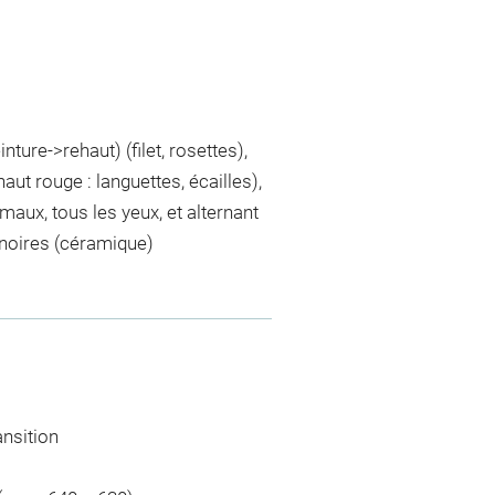
nture->rehaut) (filet, rosettes),
aut rouge : languettes, écailles),
maux, tous les yeux, et alternant
s noires (céramique)
ansition