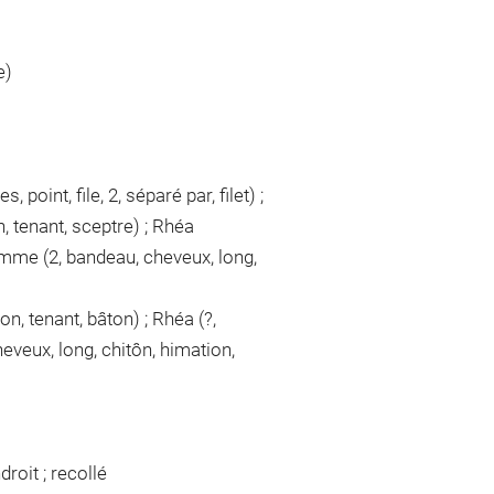
e)
point, file, 2, séparé par, filet) ;
, tenant, sceptre) ; Rhéa
femme (2, bandeau, cheveux, long,
n, tenant, bâton) ; Rhéa (?,
eveux, long, chitôn, himation,
droit ; recollé