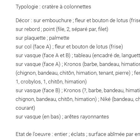
Typologie : cratère à colonnettes
Décor : sur embouchure ; fleur et bouton de lotus (fris
sur rebord ; point (file, 2, séparé par, filet)
sur plaquette ; palmette
sur col (face A) ; fleur et bouton de lotus (frise)
sur vasque (face A et B) ; tableau (encadré de, languettes, 
sur vasque (face A) ; Kronos (barbe, bandeau, himation
(chignon, bandeau, chitôn, himation, tenant, pierre) ; 
1, crobylos, 1, chitôn, himation)
sur vasque (face B) ; Kronos (?, barbe, bandeau, himatio
chignon, bandeau, chitôn, himation) ; Niké (bandeau, ch
courant)
sur vasque (en bas) ; arêtes rayonnantes
Etat de l'oeuvre : entier ; éclats ; surface abîmée par en