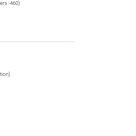
vers -460)
tion)