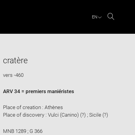
EN
Search
cratère
vers -460
ARV 34 = premiers maniéristes
Place of creation : Athènes
Place of discovery : Vulci (Canino) (?) ; Sicile (?)
MNB 1289 ; G 366