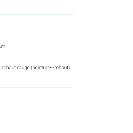
 cm
t, rehaut rouge (peinture->rehaut)