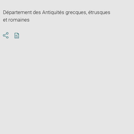
Département des Antiquités grecques, étrusques
et romaines
Download
Share
pdf