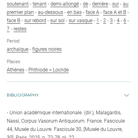
soutenant
-
tenant
-
demi-allongé
-
de
-
derrière
-
sur
-
au
premier plan
-
au-dessous
-
en bas
-
face A
-
face A et B
-
face B
-
sur rebord
-
sur sol
-
sur vasque
-
1
-
2
-
3
-
4
-
6
-
7
-
restes
Period
archaïque
-
figures noires
Places
Athènes
-
Phthiode = Locride
BIBLIOGRAPHY
Union académique internationale. (dir.), Malagardis,
Nassi, Corpus Vasorum Antiquorum. France. Fascicule
44, Musée du Louvre. Fascicule 30, [Musée du Louvre,
30], Paris, 2025, p. 72-78, pl. 22