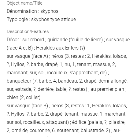
Object name/Title
Dénomination : skyphos
Typologie : skyphos type attique
Description/Features
Décor : sur rebord ; guirlande (feuille de lierre) ; sur vasque
(face A et B) ; Héraklès aux Enfers (?)
sur vasque (face A) ; héros (3, restes : 2, Héraklès, Iolaos,
?, Hyllos, ?, barbe, drapé, 1, nu, 1, tenant, massue, 2,
marchant, sur, sol, rocailleux, s'approchant, de) ;
banqueteur (7, barbe, 4, bandeau, 2, drapé, demi-allongé,
sur, estrade, ?, derrière, table, ?, restes) ; au premier plan ;
chien (2, collier)
sur vasque (face B) ; héros (3, restes : 1, Héraklès, Iolaos,
?, Hyllos, ?, barbe, 2, drapé, tenant, massue, 1, marchant,
sur sol, rocailleux, attaquant) ; édifice (palais, ?, pilastre,
2, orné de, couronne, 6, soutenant, balustrade, 2) ; au-