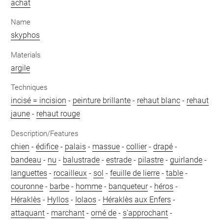
achat
Name
skyphos
Materials
argile
Techniques
incisé = incision
-
peinture brillante
-
rehaut blanc
-
rehaut
jaune
-
rehaut rouge
Description/Features
chien
-
édifice
-
palais
-
massue
-
collier
-
drapé
-
bandeau
-
nu
-
balustrade
-
estrade
-
pilastre
-
guirlande
-
languettes
-
rocailleux
-
sol
-
feuille de lierre
-
table
-
couronne
-
barbe
-
homme
-
banqueteur
-
héros
-
Héraklès
-
Hyllos
-
Iolaos
-
Héraklès aux Enfers
-
attaquant
-
marchant
-
orné de
-
s'approchant
-