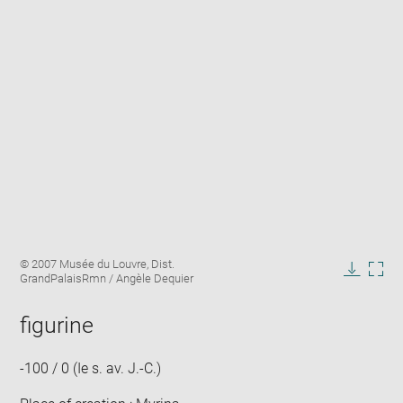
Enlarge
Image
© 2007 Musée du Louvre, Dist.
image
caption:
GrandPalaisRmn / Angèle Dequier
in
Downlo
Enla
new
image
ima
window
figurine
in
new
win
-100 / 0 (Ie s. av. J.-C.)