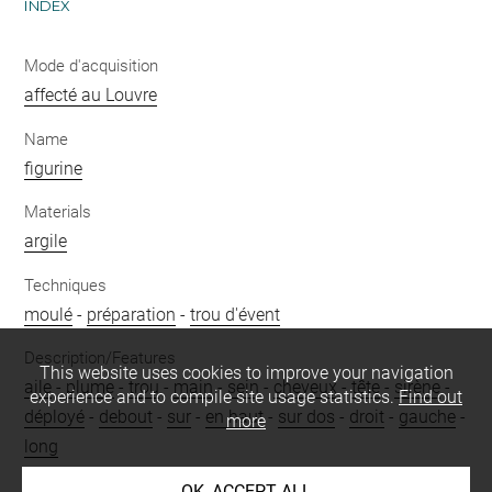
INDEX
Mode d'acquisition
affecté au Louvre
Name
figurine
Materials
argile
Techniques
moulé
-
préparation
-
trou d'évent
Description/Features
This website uses cookies to improve your navigation
aile
-
plume
-
trou
-
main
-
sein
-
cheveux
-
tête
-
sirène
-
experience and to compile site usage statistics.
Find out
déployé
-
debout
-
sur
-
en haut
-
sur dos
-
droit
-
gauche
-
more
long
Period
OK, ACCEPT ALL