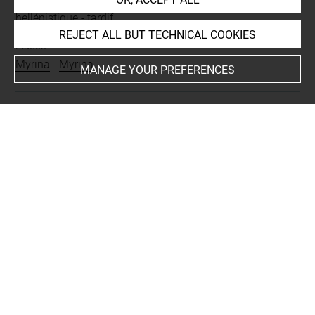
hellénistique
-
tardif
REJECT ALL BUT TECHNICAL COOKIES
Places
Myrina
-
Myrina
MANAGE YOUR PREFERENCES
BIBLIOGRAPHY
Mathieux, Néguine, « Les sirènes de Myrina », dans
Muller, Arthur ; Lafli, Ergün (dir.), Figurines de terre cuite
en Méditerranée grecque et romaine. 2.Iconographie et
contextes, Villeneuve d'Ascq, Presses Universitaires du
Septentrion, (BCH Supplément 54), 2015, p. 67-82, p. 70,
fig. 4
Besques, Simone, Catalogue raisonné des figurines et
reliefs en terre-cuite grecs, étrusques et romains II.