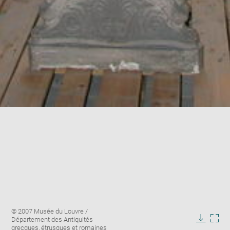
Enlarge
Image
© 2007 Musée du Louvre /
image
caption:
Département des Antiquités
in
Downlo
Enla
grecques, étrusques et romaines