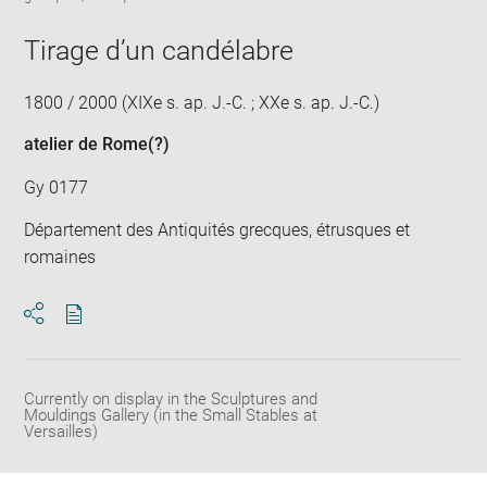
new
image
ima
window
in
Tirage d’un candélabre
new
win
1800 / 2000 (XIXe s. ap. J.-C. ; XXe s. ap. J.-C.)
atelier de Rome
(?)
Gy 0177
Département des Antiquités grecques, étrusques et
romaines
Download
Share
pdf
Currently on display in the Sculptures and
Mouldings Gallery (in the Small Stables at
Versailles)