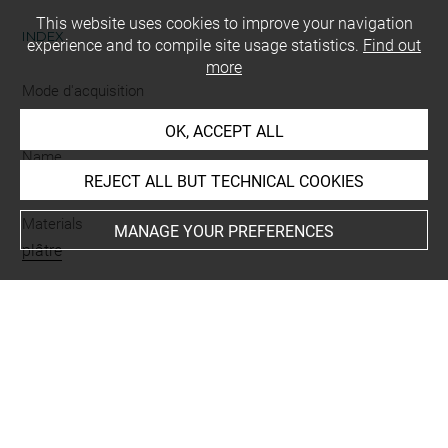
This website uses cookies to improve your navigation
INDEX
experience and to compile site usage statistics.
Find out
more
Mode d'acquisition
affectation, attribution
OK, ACCEPT ALL
Name
REJECT ALL BUT TECHNICAL COOKIES
candélabre
Materials
MANAGE YOUR PREFERENCES
plâtre
Techniques
moulage à bon creux et à pièces
-
patine
Description/Features
bélier
-
être végétal
-
décor végétal
-
frise
-
godrons
-
languettes
-
palmette et fleur de lotus
-
rinceau
-
feuille
d'acanthe
-
griffe
-
tête
-
pied
-
buste
-
Éros
-
sphinx
-
fleur