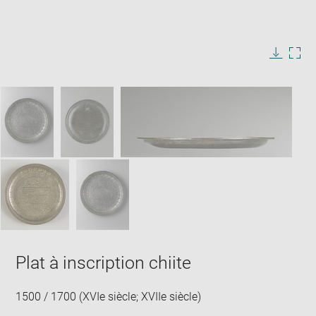
Enlarge
image
in
Image
Downlo
Enla
new
caption:
image
ima
window
SKIP IMAGE CAROUSEL
in
new
win
Plat à inscription chiite
1500 / 1700 (XVIe siècle; XVIIe siècle)