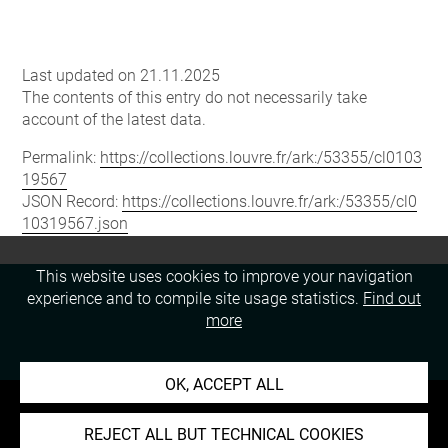
Last updated on 21.11.2025
The contents of this entry do not necessarily take
account of the latest data.
Permalink:
https://collections.louvre.fr/ark:/53355/cl0103
19567
JSON Record:
https://collections.louvre.fr/ark:/53355/cl0
10319567.json
This website uses cookies to improve your navigation
experience and to compile site usage statistics.
Find out
more
OK, ACCEPT ALL
REJECT ALL BUT TECHNICAL COOKIES
About