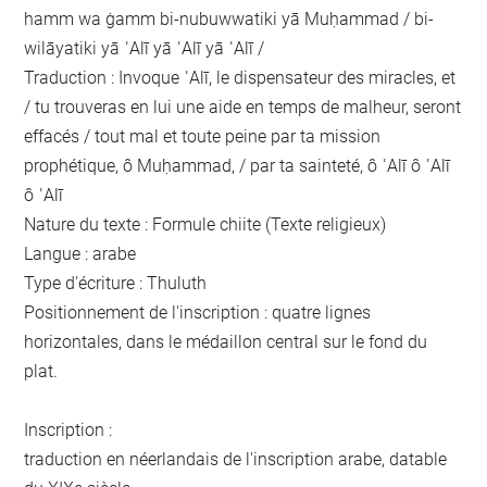
hamm wa ġamm bi-nubuwwatiki yā Muḥammad / bi-
wilāyatiki yā ʿAlī yā ʿAlī yā ʿAlī /
Traduction : Invoque ʿAlī, le dispensateur des miracles, et
/ tu trouveras en lui une aide en temps de malheur, seront
effacés / tout mal et toute peine par ta mission
prophétique, ô Muḥammad, / par ta sainteté, ô ʿAlī ô ʿAlī
ô ʿAlī
Nature du texte : Formule chiite (Texte religieux)
Langue : arabe
Type d'écriture : Thuluth
Positionnement de l'inscription : quatre lignes
horizontales, dans le médaillon central sur le fond du
plat.
Inscription :
traduction en néerlandais de l'inscription arabe, datable