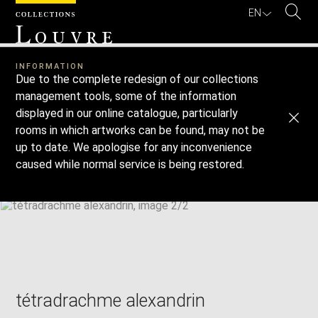
Fullscreen
EN
Modal
Zoom
Image
I accept the
Terms and conditions
.
Sear
L
Clos
in
download
OUVRE
Zoom
options
Download
Next
Previous
out
Enlarge
INFORMATION
image
Enlarge
Due to the complete redesign of our collections
CANCEL
in
image
management tools, some of the information
new
in
Image
Downlo
Enla
displayed in our online catalogue, particularly
caption:
window
new
CONFIRM
SKIP IMAGE CAROUSEL
image
ima
window
rooms in which artworks can be found, may not be
in
up to date. We apologise for any inconvenience
new
caused while normal service is being restored.
win
tétradrachme alexandrin