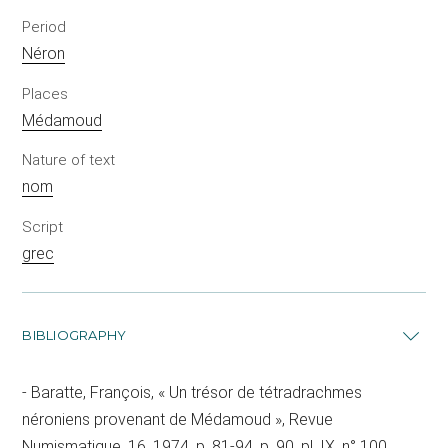
Period
Néron
Places
Médamoud
Nature of text
nom
Script
grec
BIBLIOGRAPHY
Baratte, François, « Un trésor de tétradrachmes
néroniens provenant de Médamoud », Revue
Numismatique, 16, 1974, p. 81-94, p. 90, pl. IX, n° 100