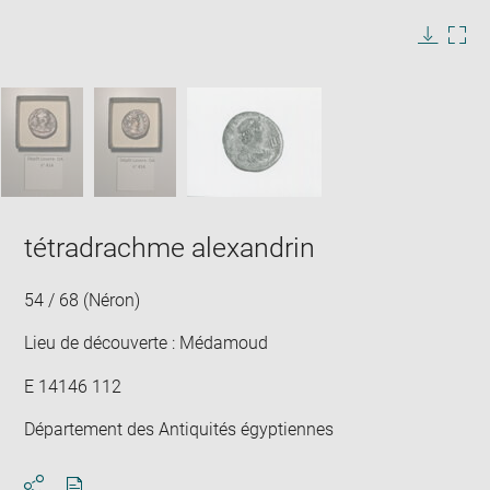
l'image
dans
Légende
Télécha
Agra
une
de
l'image
l'im
l'image
fenêtre
:
PASSER LE CARROUSEL D'IMAGES
dan
une
fenê
tétradrachme alexandrin
54 / 68 (Néron)
Lieu de découverte : Médamoud
E 14146 112
Département des Antiquités égyptiennes