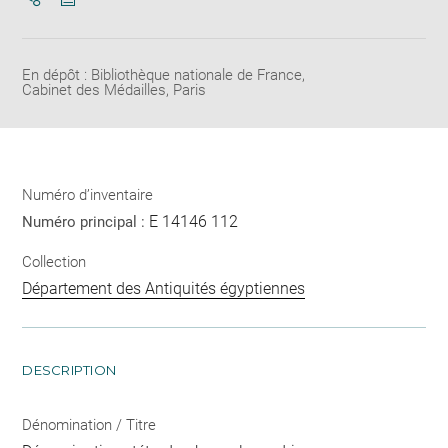
Télécharger
Ouvrir
au
la
format
fenêtre
pdf
de
En dépôt : Bibliothèque nationale de France,
Cabinet des Médailles, Paris
partage
de
la
page
Numéro d’inventaire
E 14146 112
Numéro principal :
Collection
Département des Antiquités égyptiennes
DESCRIPTION
Dénomination / Titre