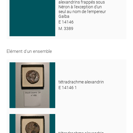
alexandrins frappés sous
Néron à l'exception d'un
seul au nom de l'empereur
Galba
E 14146
M. 3389
Elément d'un ensemble
tétradrachme alexandrin
E 14146 1