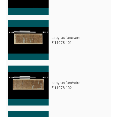
papyrus funéraire
E 11078 f 01
papyrus funéraire
E 11078 f 02