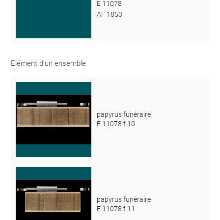
E 11078
AF 1853
Elément d'un ensemble
papyrus funéraire
E 11078 f 10
papyrus funéraire
E 11078 f 11