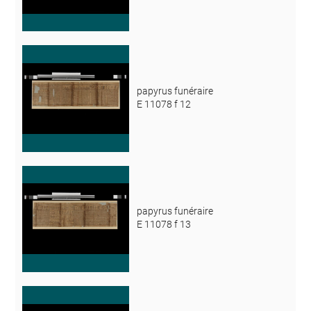
papyrus funéraire
E 11078 f 12
papyrus funéraire
E 11078 f 13