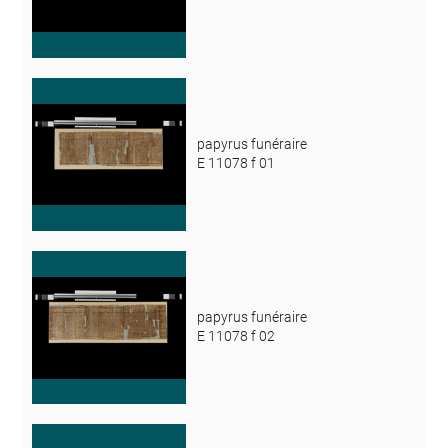
papyrus funéraire
E 11078 f 01
papyrus funéraire
E 11078 f 02