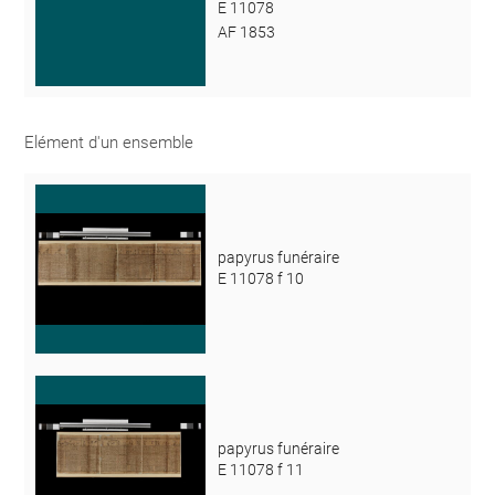
E 11078
AF 1853
Elément d'un ensemble
papyrus funéraire
E 11078 f 10
papyrus funéraire
E 11078 f 11