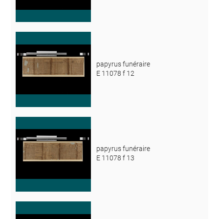
papyrus funéraire
E 11078 f 12
papyrus funéraire
E 11078 f 13