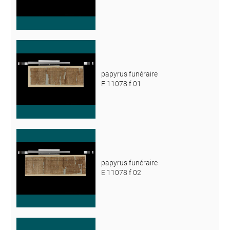
papyrus funéraire
E 11078 f 01
papyrus funéraire
E 11078 f 02