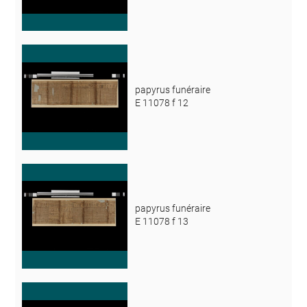
papyrus funéraire
E 11078 f 12
papyrus funéraire
E 11078 f 13