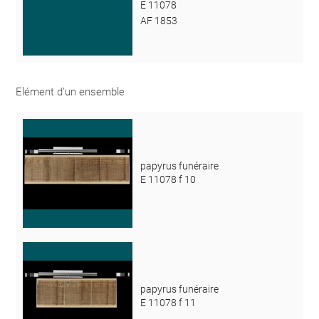
E 11078
AF 1853
Elément d'un ensemble
papyrus funéraire
E 11078 f 10
papyrus funéraire
E 11078 f 11