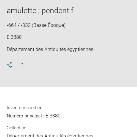
new
image
ima
window
amulette ; pendentif
in
new
win
-664 / -332 (Basse Époque)
E 3880
Département des Antiquités égyptiennes
Download
Share
pdf
Inventory number
E 3880
Numéro principal :
Collection
Département des Antiquités égyptiennes