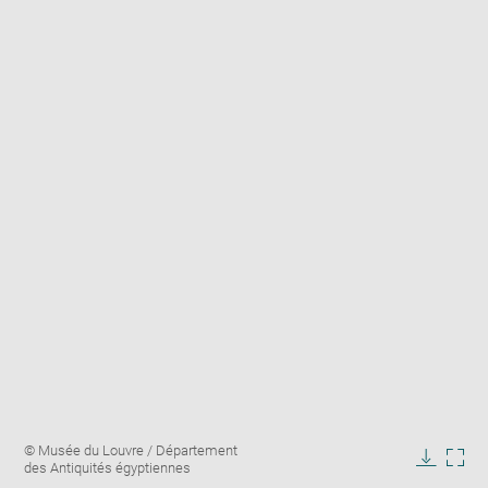
Enlarge
Image
© Musée du Louvre / Département
image
caption:
des Antiquités égyptiennes
in
Downlo
Enla