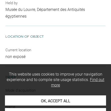
Held by
Musée du Louvre, Département des Antiquités
égyptiennes
LOCATION OF OBJECT
Current location
non exposé
This website uses cookies to improve your navigation
INDEX
experience and to compile site usage statistics.
Find out
more
Mode d'acquisition
achat
OK, ACCEPT ALL
Name