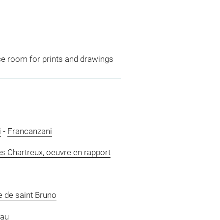
ce room for prints and drawings
i
-
Francanzani
des Chartreux, oeuvre en rapport
e de saint Bruno
eau