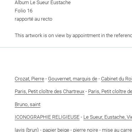
Album Le Sueur Eustache
Folio 16
rapporté au recto
This artwork is on view by appointment in the referen
Crozat, Pierre
-
Gouvernet, marquis de
-
Cabinet du Ro
Paris, Petit cloître des Chartreux
-
Paris, Petit cloître 
Bruno, saint
ICONOGRAPHIE RELIGIEUSE
-
Le Sueur, Eustache, Vi
lavis (brun)
-
papier beige
-
pierre noire
-
mise au carr