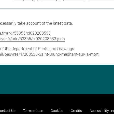
cessarily take account of the latest data.
vre.fr/ark:/53355/cl020208533
louvre.fr/ark:/53355/cl020208533.json
e of the Department of Prints and Drawings:
etail/oeuvres/1/208533-Saint-Bruno-meditant-sur-la-mort
ontact Us
Terms of use
Cookies
Credits
Accessibility : 