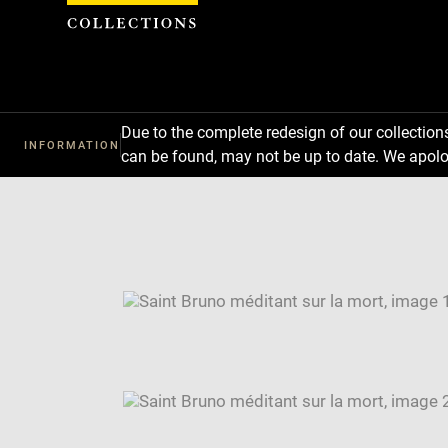
Cookies management panel
Due to the complete redesign of our collectio
INFORMATION
can be found, may not be up to date. We apolo
Download
Next
Previous
Enlarge
image
Enlarge
in
image
Image
new
in
caption:
window
new
SKIP IMAGE CAROUSEL
window