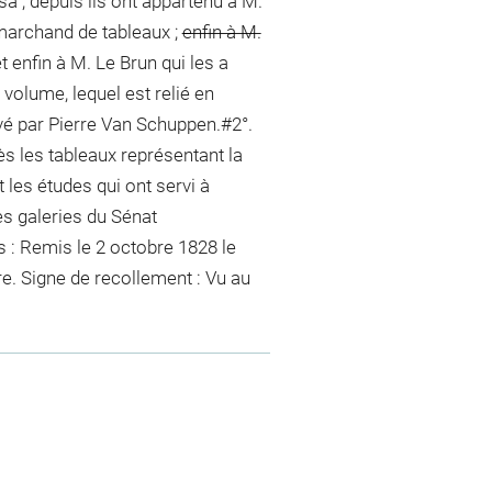
a ; depuis ils ont appartenu à M.
 marchand de tableaux ;
enfin à M.
t enfin à M. Le Brun qui les a
volume, lequel est relié en
avé par Pierre Van Schuppen.#2°.
s les tableaux représentant la
 les études qui ont servi à
s galeries du Sénat
s :
Remis le 2 octobre 1828 le
re
. Signe de recollement :
Vu
au