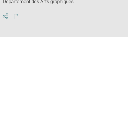
Département des Arts graphiques
Download
Share
pdf