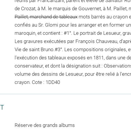
réunis par Francanzani, parent et élève de Salvator Ros
de Crozat, à M. le marquis de Gouvernet, à M. Paillet,
Paillet, marchand de tableaux
mots barrés au crayon
e
confiés au Sr. Glomi pour les arranger et en former un 
maroquin, et contient : #1°. Le portrait de Lesueur, gr
Les gravures exécutées par François Chauveau, d'aprè
Vie de saint Bruno.#3°. Les compositions originales, et
l'exécution des tableaux exposés en 1811, dans une de
conservateur, et dont la désignation suit : Observation
volume des dessins de Lesueur, pour être relié
à l'enc
crayon
. Cote : 1DD40
CT
Réserve des grands albums