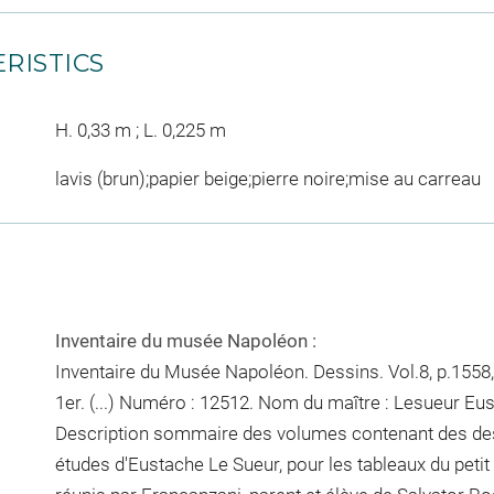
RISTICS
H. 0,33 m ; L. 0,225 m
lavis (brun);papier beige;pierre noire;mise au carreau
Inventaire du musée Napoléon :
Inventaire du Musée Napoléon. Dessins. Vol.8, p.1558,
1er. (...) Numéro : 12512. Nom du maître : Lesueur Eus
Description sommaire des volumes contenant des des
études d'Eustache Le Sueur, pour les tableaux du petit c