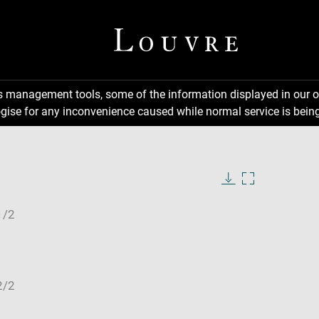
ns management tools, some of the information displayed in our o
gise for any inconvenience caused while normal service is being
Download
Enlarge
image
image
in
new
window