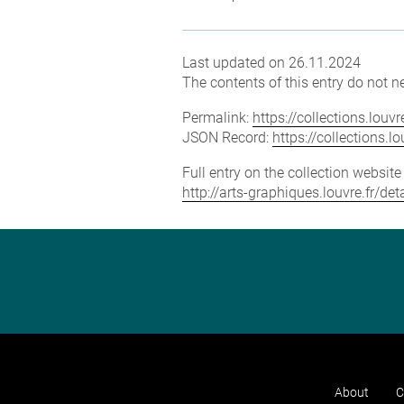
Last updated on 26.11.2024
The contents of this entry do not ne
Permalink:
https://collections.lou
JSON Record:
https://collections.
Full entry on the collection websit
http://arts-graphiques.louvre.fr/d
About
C