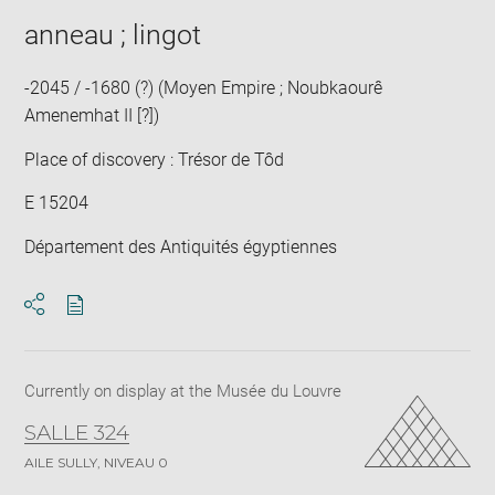
image
ima
window
in
anneau ; lingot
new
win
-2045 / -1680 (?) (Moyen Empire ; Noubkaourê
Amenemhat II [?])
Place of discovery : Trésor de Tôd
E 15204
Département des Antiquités égyptiennes
Download
Share
pdf
Currently on display at the Musée du Louvre
SALLE 324
AILE SULLY, NIVEAU 0