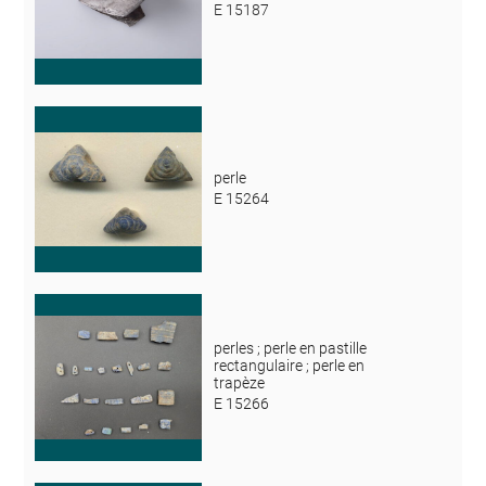
E 15187
perle
E 15264
perles ; perle en pastille
rectangulaire ; perle en
trapèze
E 15266