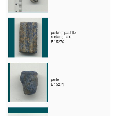
perle en pastille
rectangulaire
E 15270
perle
E 15271