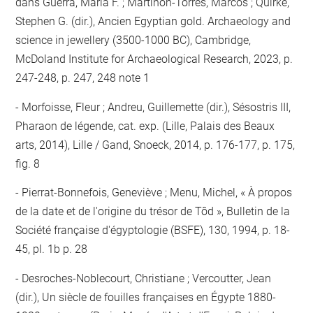
dans Guerra, Maria F. ; Martinón-Torres, Marcos ; Quirke,
Stephen G. (dir.), Ancien Egyptian gold. Archaeology and
science in jewellery (3500-1000 BC), Cambridge,
McDoland Institute for Archaeological Research, 2023, p.
247-248, p. 247, 248 note 1
Morfoisse, Fleur ; Andreu, Guillemette (dir.), Sésostris III,
Pharaon de légende, cat. exp. (Lille, Palais des Beaux
arts, 2014), Lille / Gand, Snoeck, 2014, p. 176-177, p. 175,
fig. 8
Pierrat-Bonnefois, Geneviève ; Menu, Michel, « À propos
de la date et de l'origine du trésor de Tôd », Bulletin de la
Société française d'égyptologie (BSFE), 130, 1994, p. 18-
45, pl. 1b p. 28
Desroches-Noblecourt, Christiane ; Vercoutter, Jean
(dir.), Un siècle de fouilles françaises en Égypte 1880-