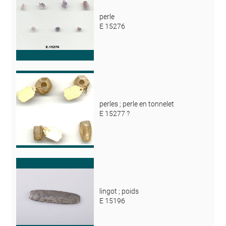
perle
E 15276
perles ; perle en tonnelet
E 15277 ?
lingot ; poids
E 15196