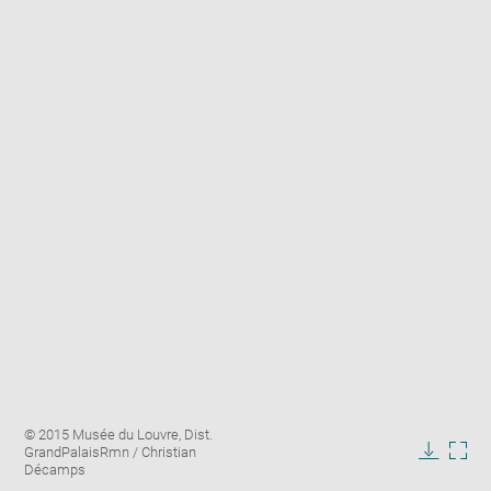
Enlarge
Image
© 2015 Musée du Louvre, Dist.
image
caption:
GrandPalaisRmn / Christian
in
Downlo
Enla
Décamps
new