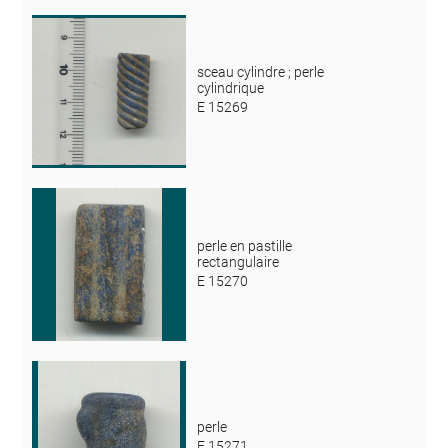
sceau cylindre ; perle
cylindrique
E 15269
perle en pastille
rectangulaire
E 15270
perle
E 15271