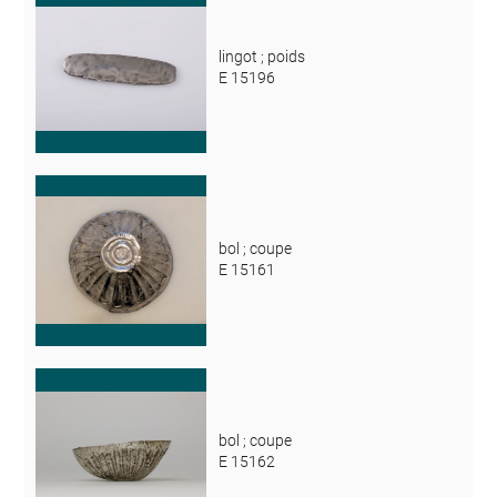
lingot ; poids
E 15196
bol ; coupe
E 15161
bol ; coupe
E 15162