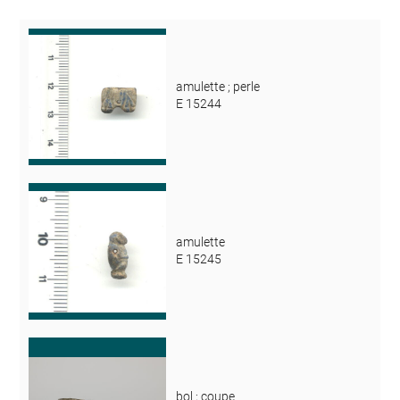
amulette ; perle
E 15244
amulette
E 15245
bol ; coupe