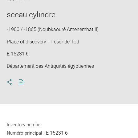
image
ima
window
in
sceau cylindre
new
win
-1900 / -1865 (Noubkaourê Amenemhat II)
Place of discovery : Trésor de Tôd
E 15231 6
Département des Antiquités égyptiennes
Download
Share
pdf
Inventory number
E 15231 6
Numéro principal :