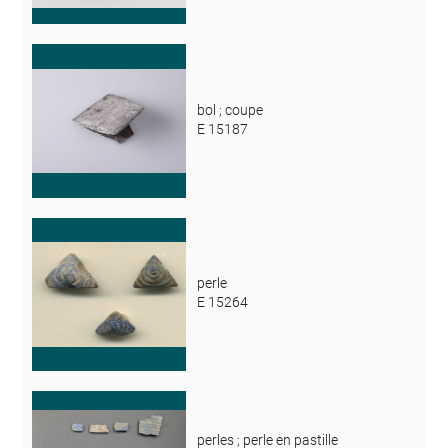
bol ; coupe
E 15187
perle
E 15264
perles ; perle en pastille