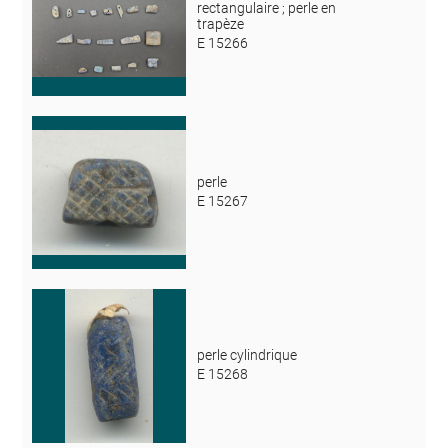
rectangulaire ; perle en
trapèze
E 15266
perle
E 15267
perle cylindrique
E 15268