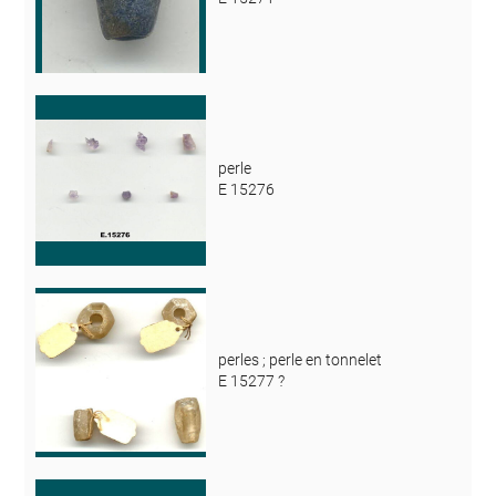
perle
E 15276
perles ; perle en tonnelet
E 15277 ?