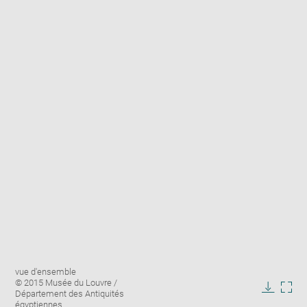
Enlarge
Image
vue d'ensemble
image
caption:
© 2015 Musée du Louvre /
in
Département des Antiquités
Downlo
Enla
new
égyptiennes