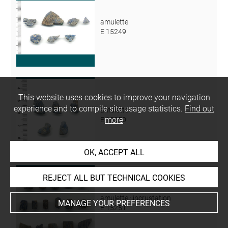
amulette
E 15249
This website uses cookies to improve your navigation
experience and to compile site usage statistics.
Find out
amulette
more
E 15250
OK, ACCEPT ALL
REJECT ALL BUT TECHNICAL COOKIES
amulette ; incrustation
MANAGE YOUR PREFERENCES
E 15251