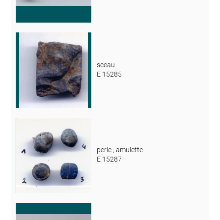
sceau
E 15285
perle ; amulette
E 15287