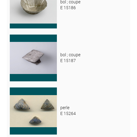
bol ; coupe
E 15186
bol ; coupe
E 15187
perle
E 15264