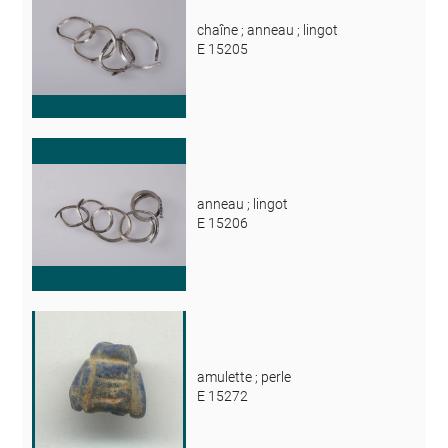
chaîne ; anneau ; lingot
E 15205
anneau ; lingot
E 15206
amulette ; perle
E 15272