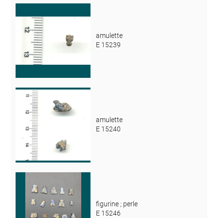
amulette
E 15239
amulette
E 15240
figurine ; perle
E 15246