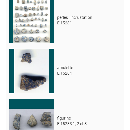
perles ; incrustation
E 15281
amulette
E 15284
figurine
E 15283 1, 2 et 3