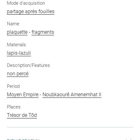
Mode d'acquisition
partage après fouilles
Name
plaquette
-
fragments
Materials
lapis-lazuli
Description/Features
non percé
Period
Moyen Empire
-
Noubkaourê Amenemhat II
Places
Trésor de Tôd