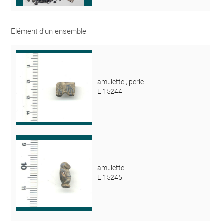
Elément d'un ensemble
amulette ; perle
E 15244
amulette
E 15245