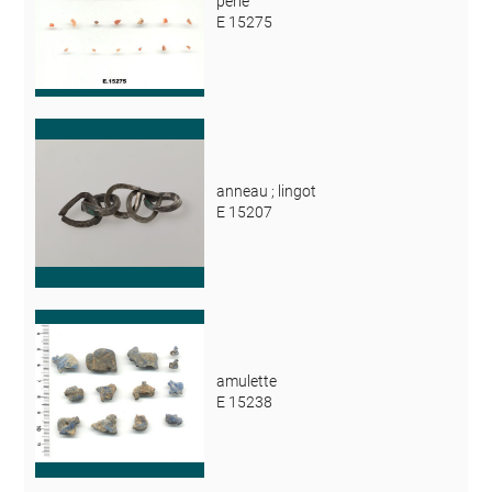
perle
E 15275
anneau ; lingot
E 15207
amulette
E 15238