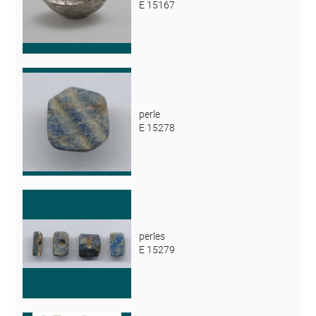
E 15167
perle
E 15278
perles
E 15279