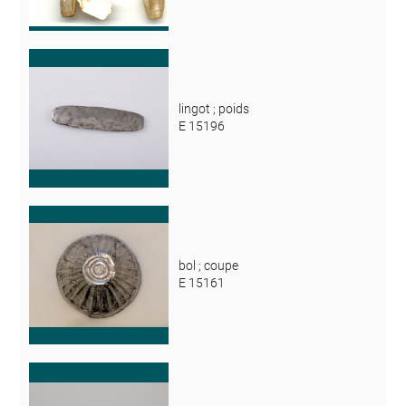
lingot ; poids
E 15196
bol ; coupe
E 15161