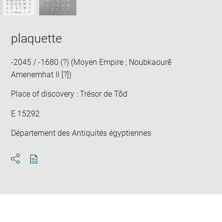
plaquette
-2045 / -1680 (?) (Moyen Empire ; Noubkaourê
Amenemhat II [?])
Place of discovery : Trésor de Tôd
E 15292
Département des Antiquités égyptiennes
Download
Share
pdf