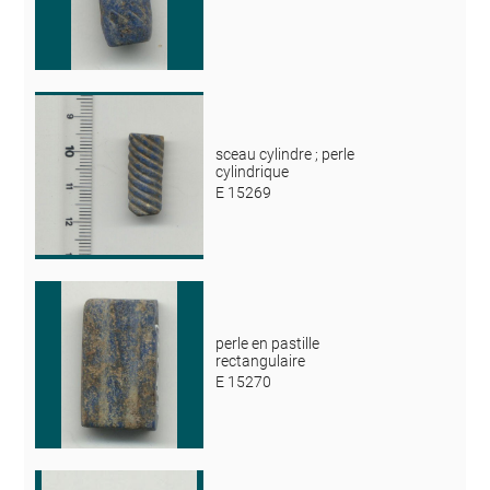
sceau cylindre ; perle
cylindrique
E 15269
perle en pastille
rectangulaire
E 15270