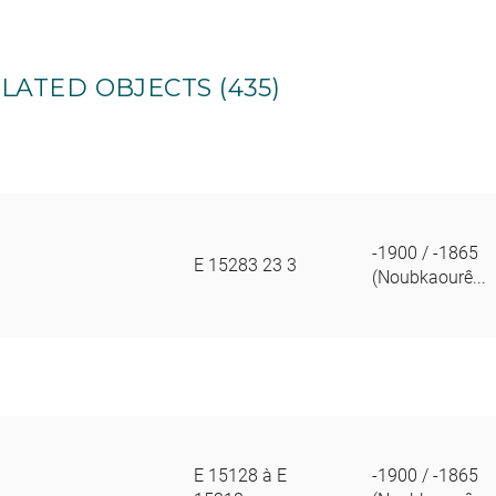
LATED OBJECTS (435)
-1900 / -1865
E 15283 23 3
(Noubkaourê...
E 15128 à E
-1900 / -1865