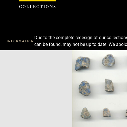
Cookies management panel
Due to the complete redesign of our collectio
INFORMATION
can be found, may not be up to date. We apolo
Download
Next
Previous