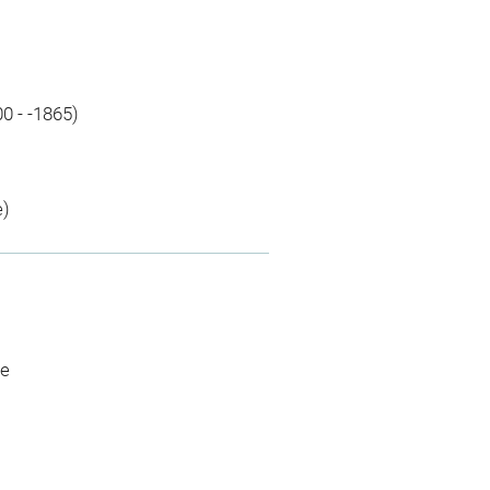
0 - -1865)
e)
ue