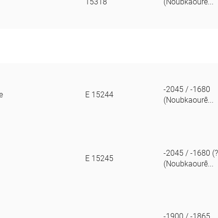
15318
(Noubkaourê...
-2045 / -1680
e
E 15244
(Noubkaourê...
-2045 / -1680 (?
E 15245
(Noubkaourê...
-1900 / -1865