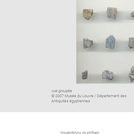
Image
vue groupée
caption:
© 2007 Musée du Louvre / Département des
Antiquités égyptiennes
Inventory number