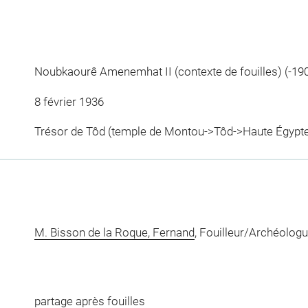
Noubkaourê Amenemhat II (contexte de fouilles) (-190
8 février 1936
Trésor de Tôd (temple de Montou->Tôd->Haute Égypt
M. Bisson de la Roque, Fernand
, Fouilleur/Archéolog
partage après fouilles