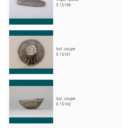
E 15196
bol ; coupe
E 15161
bol ; coupe
E 15162