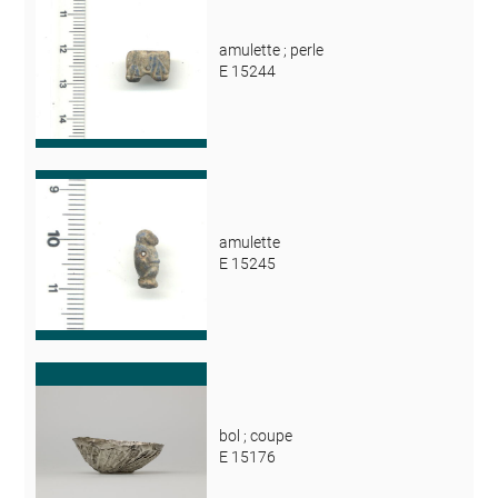
amulette ; perle
E 15244
amulette
E 15245
bol ; coupe
E 15176