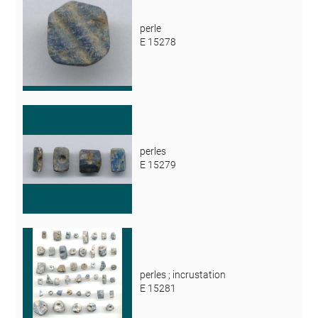
perle
E 15278
perles
E 15279
perles ; incrustation
E 15281