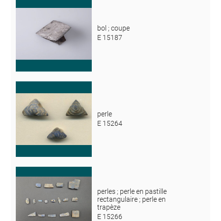
bol ; coupe
E 15187
perle
E 15264
perles ; perle en pastille
rectangulaire ; perle en
trapèze
E 15266