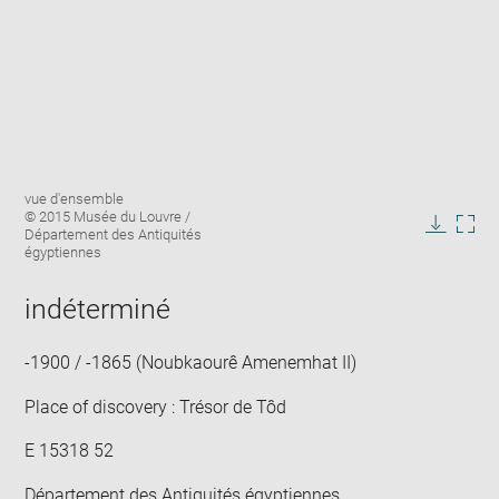
Enlarge
Image
vue d'ensemble
image
caption:
© 2015 Musée du Louvre /
in
Département des Antiquités
Downlo
Enla
new
égyptiennes
image
ima
window
in
indéterminé
new
win
-1900 / -1865 (Noubkaourê Amenemhat II)
Place of discovery : Trésor de Tôd
E 15318 52
Département des Antiquités égyptiennes