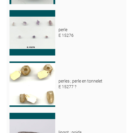
perle
E 15276
perles ; perle en tonnelet
E 15277 ?
lingot ; poids