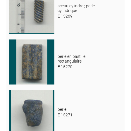
sceau cylindre ; perle
cylindrique
E 15269
perle en pastille
rectangulaire
E 15270
perle
E 15271