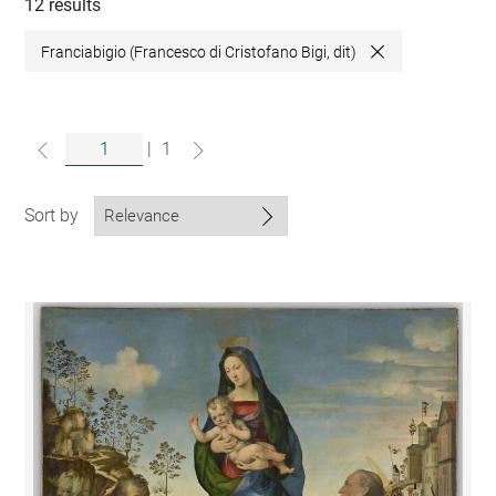
collections
12 results
Franciabigio (Francesco di Cristofano Bigi, dit)
Close
|
1
Sort by