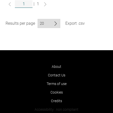
|
1
Results per page
Export .csv
About
Contact Us
Terms of use
Cookies
Credits
Accessibility : non compliant