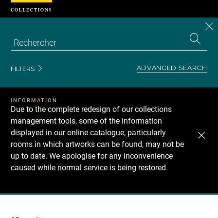
Cookies management panel
CL
Search
the
EN
S
collecti
Z
Se
ADVANCED SEARCH
FILTERS
INFORMATION
Due to the complete redesign of our collections
management tools, some of the information
displayed in our online catalogue, particularly
rooms in which artworks can be found, may not be
up to date. We apologise for any inconvenience
caused while normal service is being restored.
Recherche
dans
les