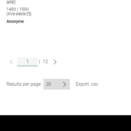
ailé)
1400 / 1500
(XVe siècle [?])
Anonyme
|
12
Results per page
Export .csv