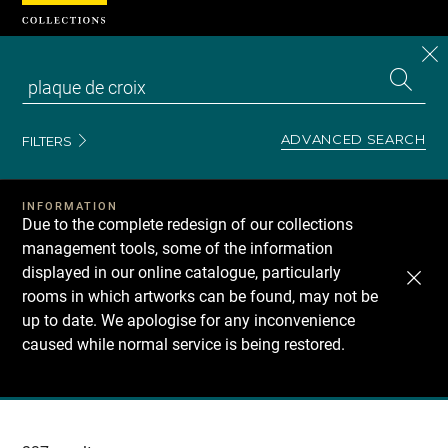
Cookies management panel
CL
Search
the
EN
S
collecti
Z
Se
ADVANCED SEARCH
FILTERS
INFORMATION
Due to the complete redesign of our collections
management tools, some of the information
displayed in our online catalogue, particularly
rooms in which artworks can be found, may not be
up to date. We apologise for any inconvenience
caused while normal service is being restored.
Recherche
dans
les