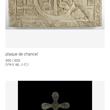
plaque de chancel
500 / 600
(VIe s. ap. J.-C.)