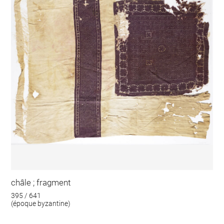
châle ; fragment
395 / 641
(époque byzantine)