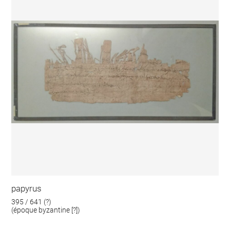
papyrus
395 / 641 (?)
(époque byzantine [?])