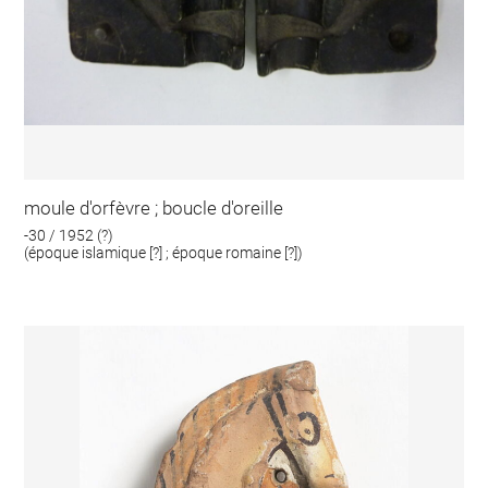
moule d'orfèvre ; boucle d'oreille
-30 / 1952 (?)
(époque islamique [?] ; époque romaine [?])