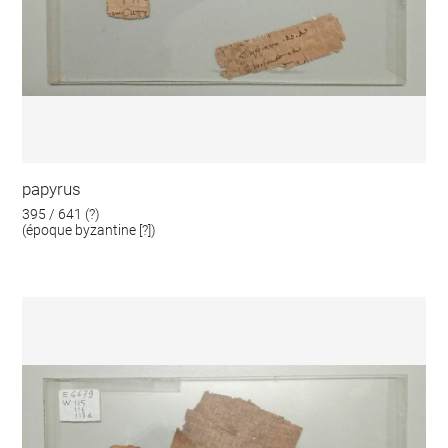
papyrus
395 / 641 (?)
(époque byzantine [?])