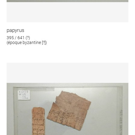
papyrus
395 / 641 (?)
(époque byzantine [?])