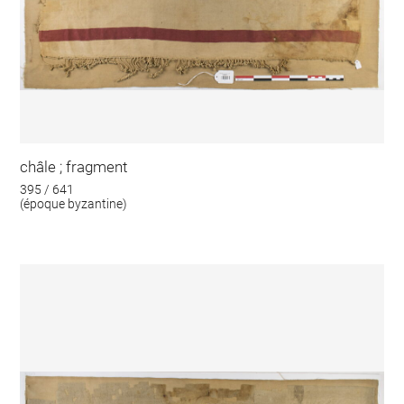
châle ; fragment
395 / 641
(époque byzantine)