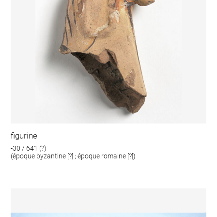
figurine
-30 / 641 (?)
(époque byzantine [?] ; époque romaine [?])