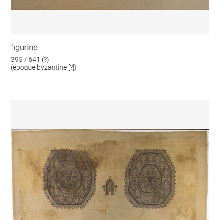
figurine
395 / 641 (?)
(époque byzantine [?])