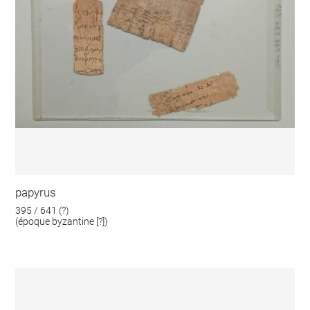
papyrus
395 / 641 (?)
(époque byzantine [?])