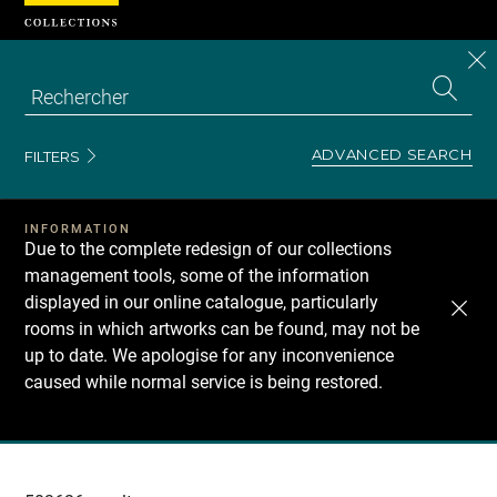
Cookies management panel
CL
Search
the
EN
S
collecti
Z
Se
ADVANCED SEARCH
FILTERS
INFORMATION
Due to the complete redesign of our collections
management tools, some of the information
displayed in our online catalogue, particularly
rooms in which artworks can be found, may not be
up to date. We apologise for any inconvenience
caused while normal service is being restored.
Recherche
dans
les