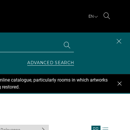
EN
Search
Search
CLOS
the
collections
SEAR
ZONE
ADVANCED SEARCH
nline catalogue, particularly rooms in which artworks
 restored.
View
View