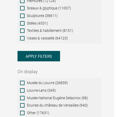
Peintures (12124)
Sceaux & glyptique (11007)
Sculptures (38611)
Stèles (4531)
Textiles & habillement (8151)
Vases & vaisselle (64123)
APPLY FILTERS
On display
On
Musée du Louvre (26839)
display
Louvre-Lens (349)
Musée National Eugène Delacroix (98)
Ecuries du château de Versailles (940)
Other (17631)