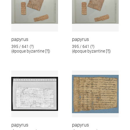
papyrus
papyrus
395 / 641 (?)
395 / 641 (?)
(époque byzantine [?])
(époque byzantine [?])
papyrus
papyrus