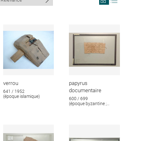
search
search
results
results
in
as
grid
list
format
verrou
papyrus
documentaire
641 / 1952
(époque islamique)
600 / 699
(époque byzantine ;
époque islamique)