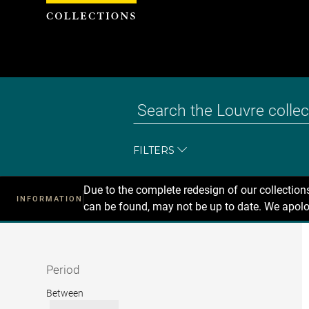
Cookies management panel
FILTERS
Due to the complete redesign of our collectio
INFORMATION
can be found, may not be up to date. We apolo
Recherche
dans
les
collections
Period
Period
Between