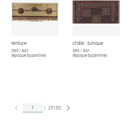
tenture
châle ; tunique
395 / 641
395 / 641
(époque byzantine)
(époque byzantine)
|
25182