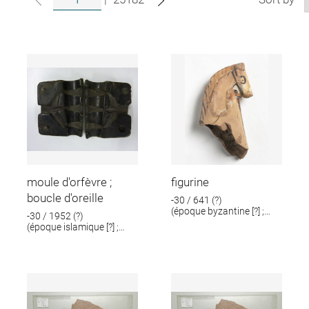
moule d'orfèvre ;
figurine
boucle d'oreille
-30 / 641 (?)
(époque byzantine [?] ;
-30 / 1952 (?)
époque romaine [?])
(époque islamique [?] ;
époque romaine [?])