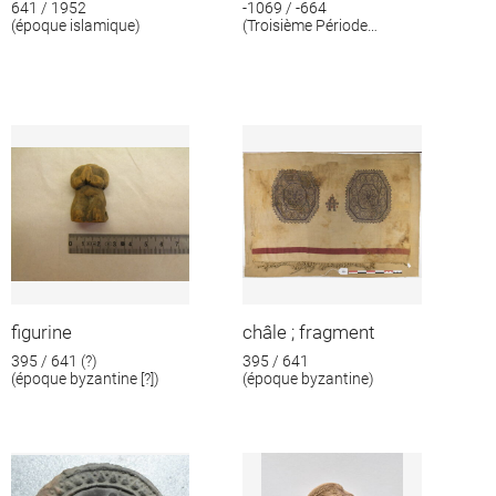
641 / 1952
-1069 / -664
(époque islamique)
(Troisième Période
intermédiaire)
figurine
châle ; fragment
395 / 641 (?)
395 / 641
(époque byzantine [?])
(époque byzantine)