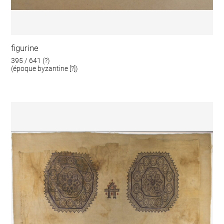
figurine
395 / 641 (?)
(époque byzantine [?])