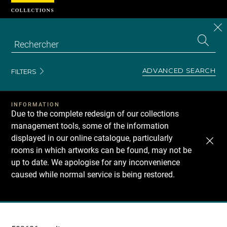
Cookies management panel
CL
Search
the
EN
S
collecti
Z
Se
ADVANCED SEARCH
FILTERS
INFORMATION
Due to the complete redesign of our collections
management tools, some of the information
displayed in our online catalogue, particularly
rooms in which artworks can be found, may not be
up to date. We apologise for any inconvenience
caused while normal service is being restored.
Recherche
dans
les