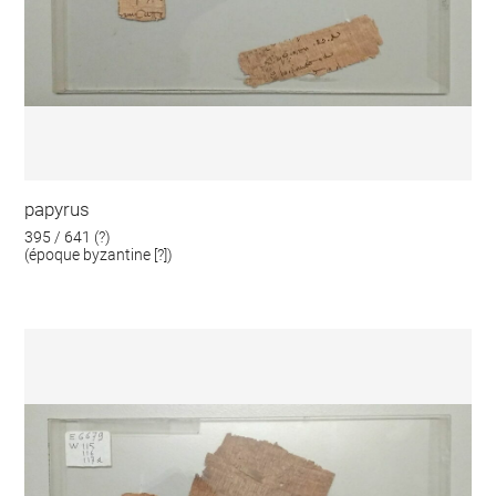
papyrus
395 / 641 (?)
(époque byzantine [?])