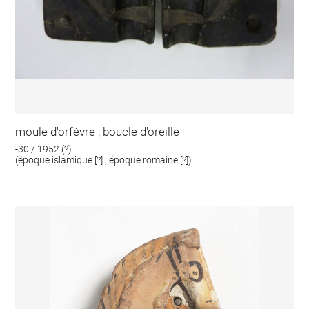
moule d'orfèvre ; boucle d'oreille
-30 / 1952 (?)
(époque islamique [?] ; époque romaine [?])