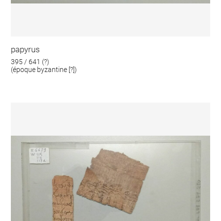
papyrus
395 / 641 (?)
(époque byzantine [?])