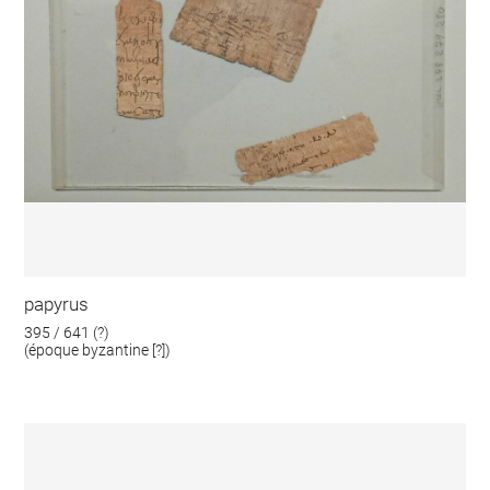
papyrus
395 / 641 (?)
(époque byzantine [?])