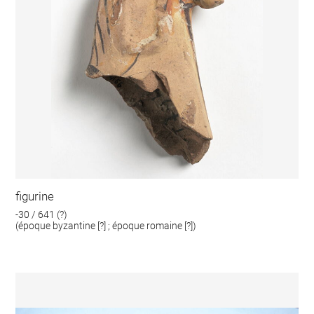
figurine
-30 / 641 (?)
(époque byzantine [?] ; époque romaine [?])