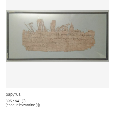
papyrus
395 / 641 (?)
(époque byzantine [?])