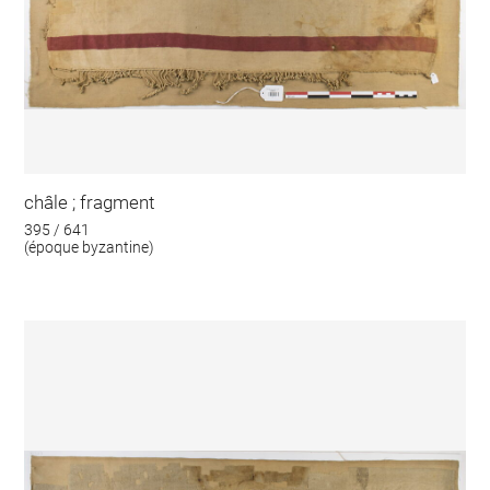
châle ; fragment
395 / 641
(époque byzantine)