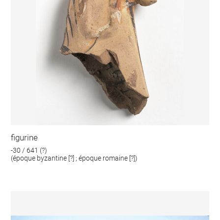
figurine
-30 / 641 (?)
(époque byzantine [?] ; époque romaine [?])