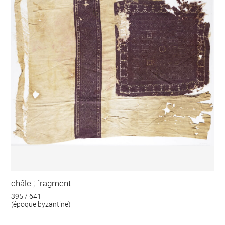
châle ; fragment
395 / 641
(époque byzantine)