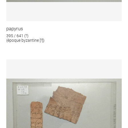
papyrus
395 / 641 (?)
(époque byzantine [?])