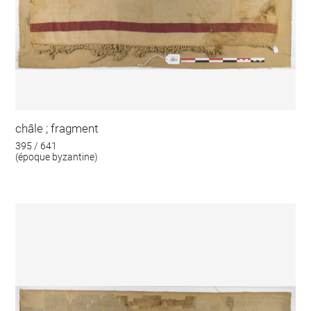
châle ; fragment
395 / 641
(époque byzantine)