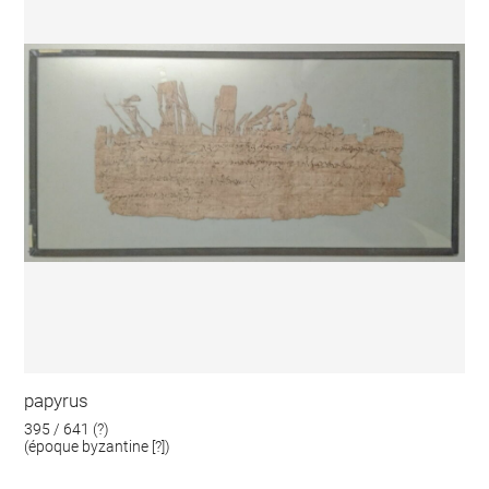
papyrus
395 / 641 (?)
(époque byzantine [?])