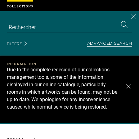
Cookies management panel
CL
Search
the
EN
S
collecti
Z
Se
ADVANCED SEARCH
FILTERS
INFORMATION
Due to the complete redesign of our collections
management tools, some of the information
displayed in our online catalogue, particularly
rooms in which artworks can be found, may not be
up to date. We apologise for any inconvenience
caused while normal service is being restored.
Recherche
dans
les