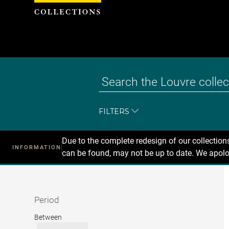
Cookies management panel
FILTERS
Due to the complete redesign of our collectio
INFORMATION
can be found, may not be up to date. We apolo
Recherche
dans
les
collections
Period
Period
Between