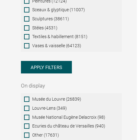
Peintures (12124)
Sceaux & glyptique (11007)
Sculptures (38611)
Stèles (4531)
Textiles & habillement (8151)
Vases & vaisselle (64123)
APPLY FILTERS
On display
On
Musée du Louvre (26839)
display
Louvre-Lens (349)
Musée National Eugène Delacroix (98)
Ecuries du château de Versailles (940)
Other (17631)