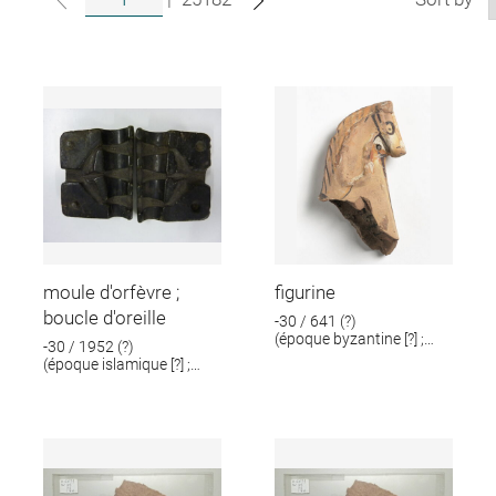
moule d'orfèvre ;
figurine
boucle d'oreille
-30 / 641 (?)
(époque byzantine [?] ;
-30 / 1952 (?)
époque romaine [?])
(époque islamique [?] ;
époque romaine [?])