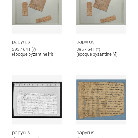
papyrus
papyrus
395 / 641 (?)
395 / 641 (?)
(époque byzantine [?])
(époque byzantine [?])
papyrus
papyrus