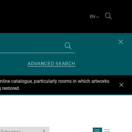
EN
Search
Search
CLOS
the
collections
SEAR
ZONE
ADVANCED SEARCH
nline catalogue, particularly rooms in which artworks
 restored.
View
View