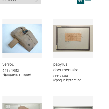
search
search
results
results
in
as
grid
list
format
verrou
papyrus
documentaire
641 / 1952
(époque islamique)
600 / 699
(époque byzantine ;
époque islamique)