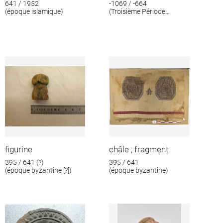
641 / 1952
-1069 / -664
(époque islamique)
(Troisième Période
intermédiaire)
figurine
châle ; fragment
395 / 641 (?)
395 / 641
(époque byzantine [?])
(époque byzantine)