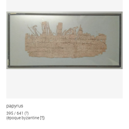
papyrus
395 / 641 (?)
(époque byzantine [?])