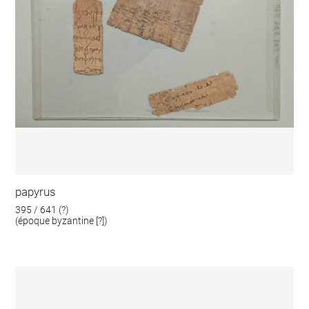
papyrus
395 / 641 (?)
(époque byzantine [?])