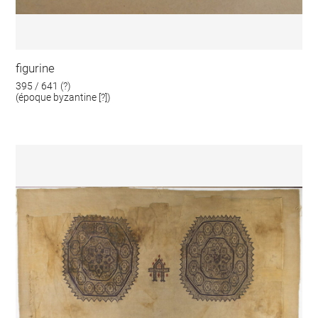
figurine
395 / 641 (?)
(époque byzantine [?])