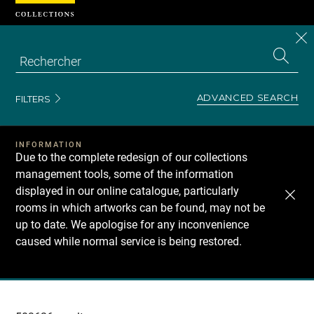
Cookies management panel
CL
Search
the
EN
S
collecti
Z
Se
ADVANCED SEARCH
FILTERS
INFORMATION
Due to the complete redesign of our collections
management tools, some of the information
displayed in our online catalogue, particularly
rooms in which artworks can be found, may not be
up to date. We apologise for any inconvenience
caused while normal service is being restored.
Recherche
dans
les