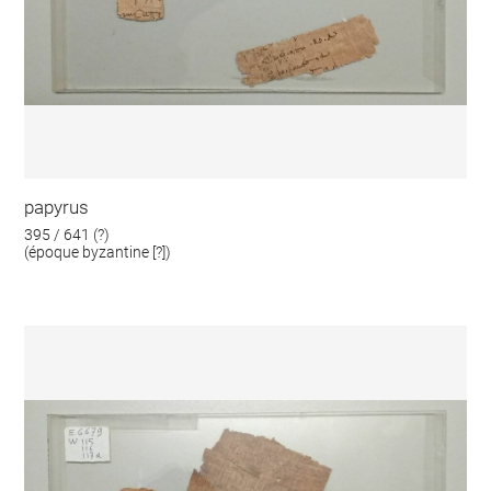
papyrus
395 / 641 (?)
(époque byzantine [?])