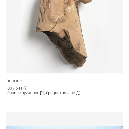
figurine
-30 / 641 (?)
(époque byzantine [?] ; époque romaine [?])