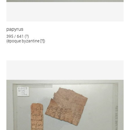
papyrus
395 / 641 (?)
(époque byzantine [?])