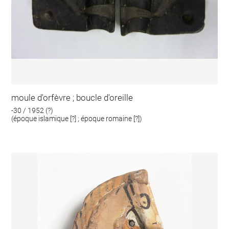
moule d'orfèvre ; boucle d'oreille
-30 / 1952 (?)
(époque islamique [?] ; époque romaine [?])