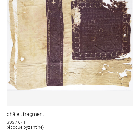
châle ; fragment
395 / 641
(époque byzantine)