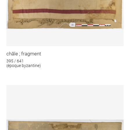
châle ; fragment
395 / 641
(époque byzantine)