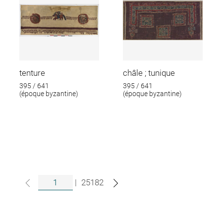
tenture
châle ; tunique
395 / 641
395 / 641
(époque byzantine)
(époque byzantine)
|
25182