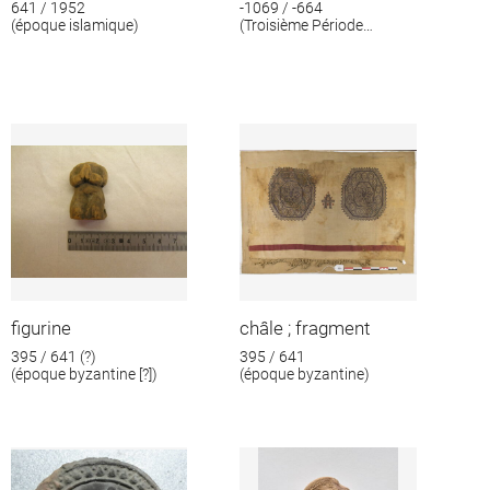
641 / 1952
-1069 / -664
(époque islamique)
(Troisième Période
intermédiaire)
figurine
châle ; fragment
395 / 641 (?)
395 / 641
(époque byzantine [?])
(époque byzantine)