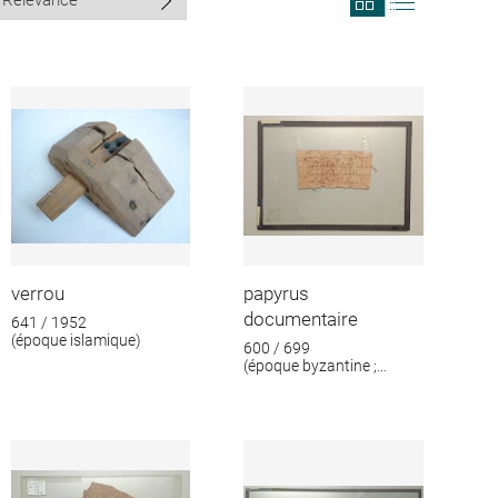
search
search
results
results
in
as
grid
list
format
verrou
papyrus
documentaire
641 / 1952
(époque islamique)
600 / 699
(époque byzantine ;
époque islamique)