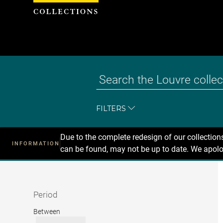
Cookies management panel
FILTERS
Due to the complete redesign of our collectio
INFORMATION
can be found, may not be up to date. We apolo
Recherche
dans
les
collections
Period
Period
Between