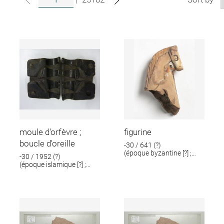
moule d'orfèvre ;
figurine
boucle d'oreille
-30 / 641 (?)
(époque byzantine [?] ;
-30 / 1952 (?)
époque romaine [?])
(époque islamique [?] ;
époque romaine [?])