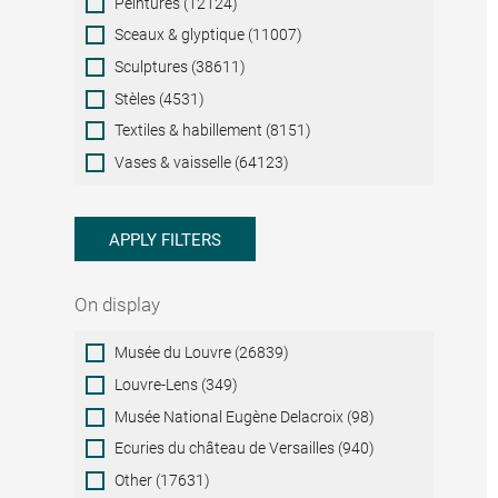
Peintures (12124)
Sceaux & glyptique (11007)
Sculptures (38611)
Stèles (4531)
Textiles & habillement (8151)
Vases & vaisselle (64123)
APPLY FILTERS
On display
On
Musée du Louvre (26839)
display
Louvre-Lens (349)
Musée National Eugène Delacroix (98)
Ecuries du château de Versailles (940)
Other (17631)