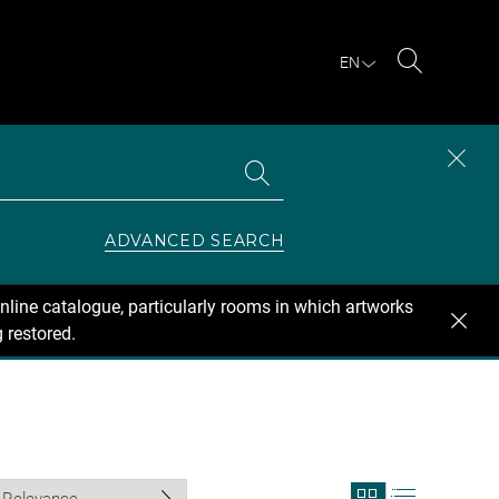
EN
Search
Search
CLOS
the
collections
SEAR
ZONE
ADVANCED SEARCH
nline catalogue, particularly rooms in which artworks
 restored.
View
View