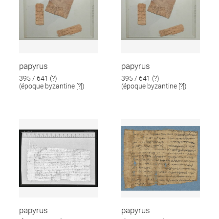
papyrus
papyrus
395 / 641 (?)
395 / 641 (?)
(époque byzantine [?])
(époque byzantine [?])
papyrus
papyrus