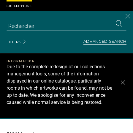
Cookies management panel
CL
Search
the
EN
S
collecti
Z
Se
ADVANCED SEARCH
FILTERS
INFORMATION
Due to the complete redesign of our collections
management tools, some of the information
displayed in our online catalogue, particularly
rooms in which artworks can be found, may not be
up to date. We apologise for any inconvenience
caused while normal service is being restored.
Recherche
dans
les