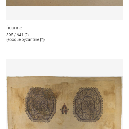
figurine
395 / 641 (?)
(époque byzantine [?])