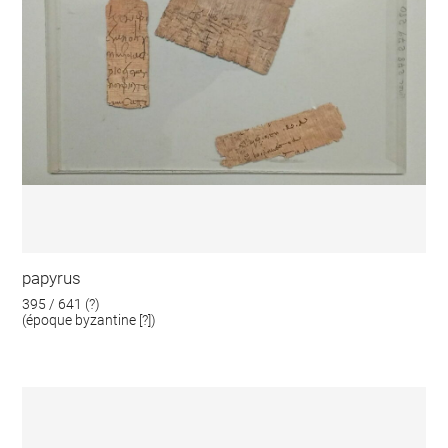
papyrus
395 / 641 (?)
(époque byzantine [?])