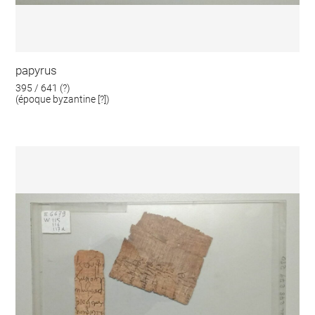
papyrus
395 / 641 (?)
(époque byzantine [?])