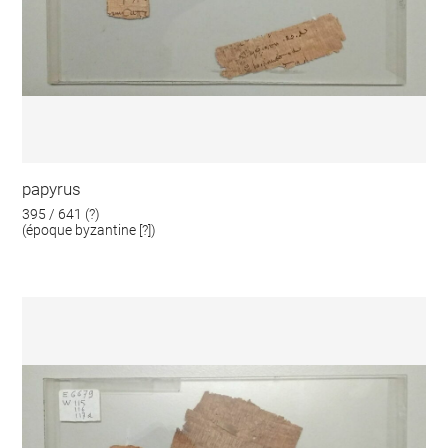
papyrus
395 / 641 (?)
(époque byzantine [?])