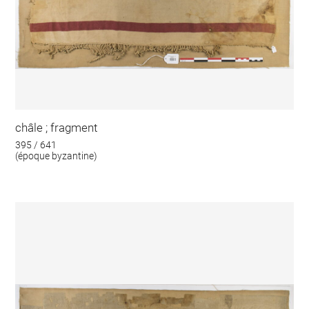
châle ; fragment
395 / 641
(époque byzantine)