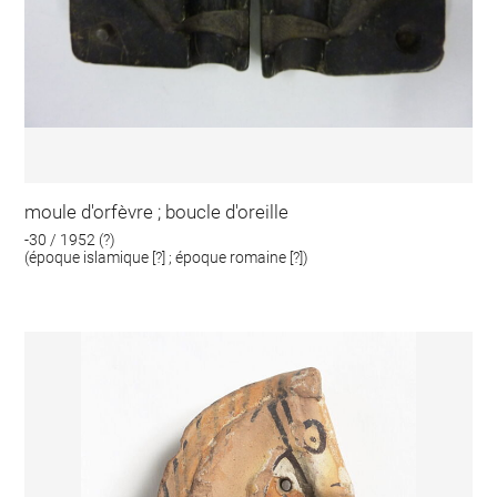
moule d'orfèvre ; boucle d'oreille
-30 / 1952 (?)
(époque islamique [?] ; époque romaine [?])