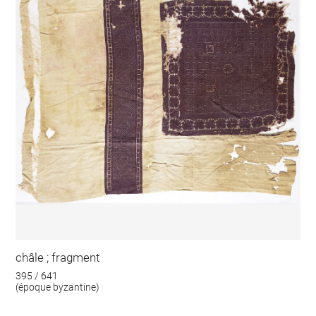
châle ; fragment
395 / 641
(époque byzantine)