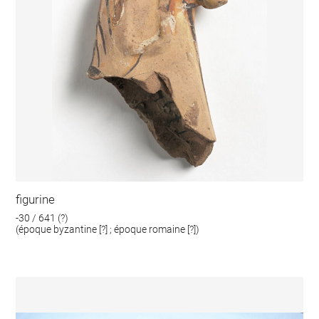
figurine
-30 / 641 (?)
(époque byzantine [?] ; époque romaine [?])