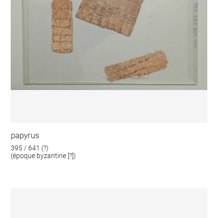
papyrus
395 / 641 (?)
(époque byzantine [?])