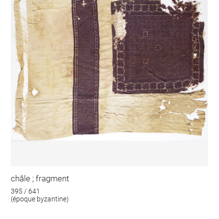
châle ; fragment
395 / 641
(époque byzantine)