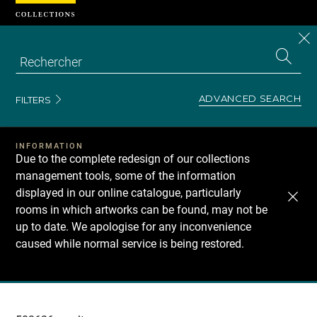
Cookies management panel
CL
Search
the
EN
S
collecti
Z
Se
ADVANCED SEARCH
FILTERS
INFORMATION
Due to the complete redesign of our collections
management tools, some of the information
displayed in our online catalogue, particularly
rooms in which artworks can be found, may not be
up to date. We apologise for any inconvenience
caused while normal service is being restored.
Recherche
dans
les