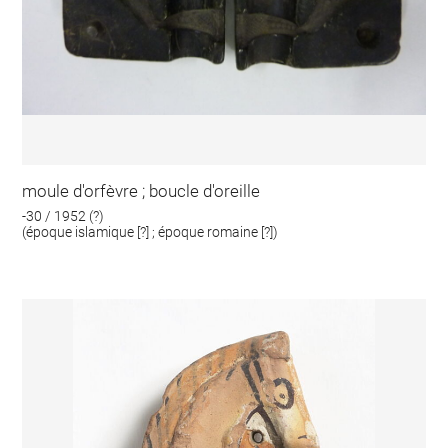
moule d'orfèvre ; boucle d'oreille
-30 / 1952 (?)
(époque islamique [?] ; époque romaine [?])