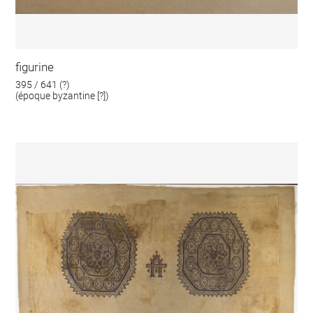
figurine
395 / 641 (?)
(époque byzantine [?])