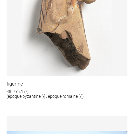
figurine
-30 / 641 (?)
(époque byzantine [?] ; époque romaine [?])