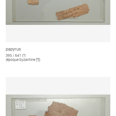
papyrus
395 / 641 (?)
(époque byzantine [?])