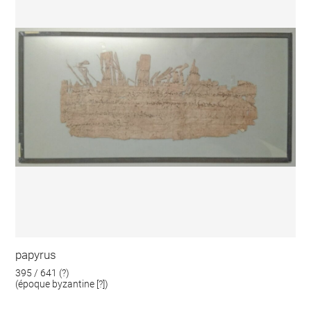
papyrus
395 / 641 (?)
(époque byzantine [?])