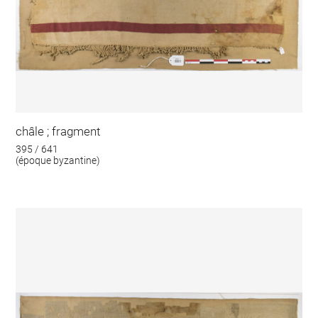
châle ; fragment
395 / 641
(époque byzantine)