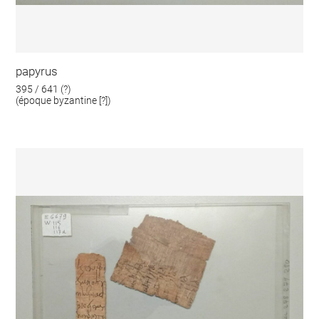
papyrus
395 / 641 (?)
(époque byzantine [?])