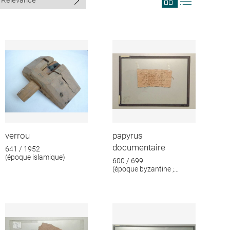
search
search
results
results
in
as
grid
list
format
verrou
papyrus
documentaire
641 / 1952
(époque islamique)
600 / 699
(époque byzantine ;
époque islamique)