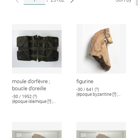
moule d'orfèvre ;
figurine
boucle d'oreille
-30 / 641 (?)
(époque byzantine [?] ;
-30 / 1952 (?)
époque romaine [?])
(époque islamique [?] ;
époque romaine [?])