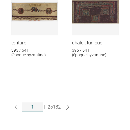
tenture
châle ; tunique
395 / 641
395 / 641
(époque byzantine)
(époque byzantine)
|
25182