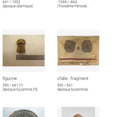
641 / 1952
-1069 / -664
(époque islamique)
(Troisième Période
intermédiaire)
figurine
châle ; fragment
395 / 641 (?)
395 / 641
(époque byzantine [?])
(époque byzantine)