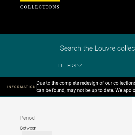
Cookies management panel
FILTERS
Due to the complete redesign of our collectio
INFORMATION
can be found, may not be up to date. We apolo
Recherche
dans
les
collections
Period
Period
Between