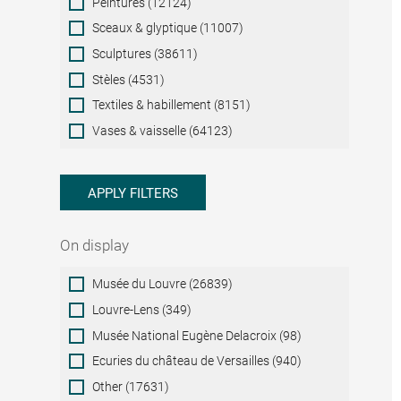
Peintures (12124)
Sceaux & glyptique (11007)
Sculptures (38611)
Stèles (4531)
Textiles & habillement (8151)
Vases & vaisselle (64123)
APPLY FILTERS
On display
On
Musée du Louvre (26839)
display
Louvre-Lens (349)
Musée National Eugène Delacroix (98)
Ecuries du château de Versailles (940)
Other (17631)