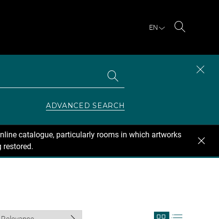
EN
Search
Search
CLOS
the
collections
SEAR
ZONE
ADVANCED SEARCH
nline catalogue, particularly rooms in which artworks
 restored.
View
View