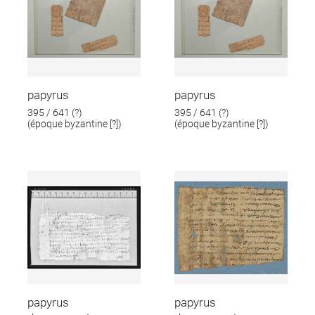
papyrus
papyrus
395 / 641 (?)
395 / 641 (?)
(époque byzantine [?])
(époque byzantine [?])
papyrus
papyrus