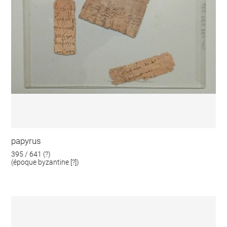
papyrus
395 / 641 (?)
(époque byzantine [?])