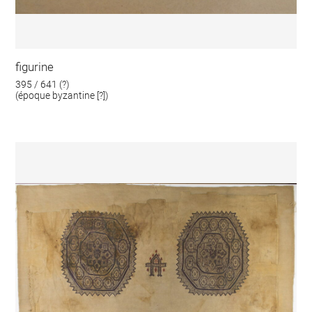
figurine
395 / 641 (?)
(époque byzantine [?])