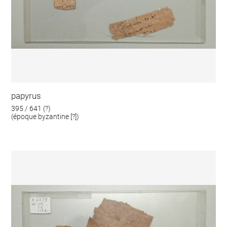
papyrus
395 / 641 (?)
(époque byzantine [?])