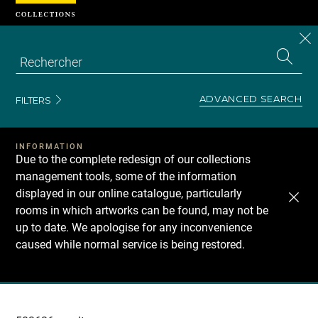
Cookies management panel
CL
Search
the
EN
S
collecti
Z
Se
ADVANCED SEARCH
FILTERS
INFORMATION
Due to the complete redesign of our collections
management tools, some of the information
displayed in our online catalogue, particularly
rooms in which artworks can be found, may not be
up to date. We apologise for any inconvenience
caused while normal service is being restored.
Recherche
dans
les