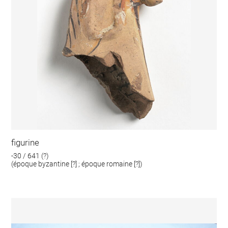
figurine
-30 / 641 (?)
(époque byzantine [?] ; époque romaine [?])