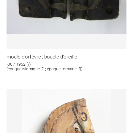
moule d'orfèvre ; boucle d'oreille
-30 / 1952 (?)
(époque islamique [?] ; époque romaine [?])