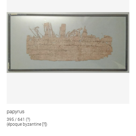
papyrus
395 / 641 (?)
(époque byzantine [?])