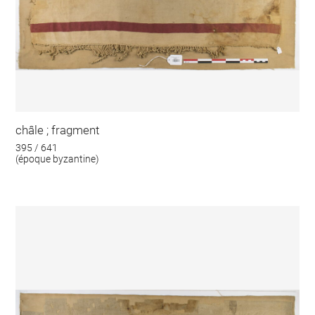
châle ; fragment
395 / 641
(époque byzantine)