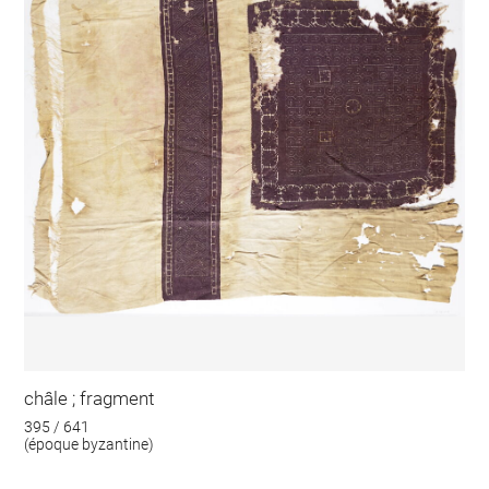
châle ; fragment
395 / 641
(époque byzantine)