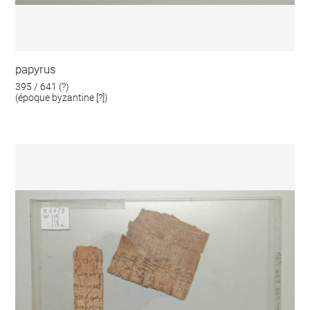
papyrus
395 / 641 (?)
(époque byzantine [?])