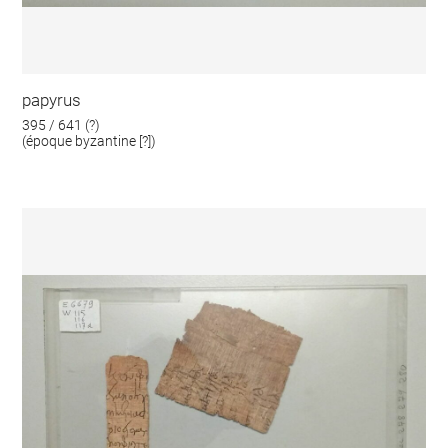
papyrus
395 / 641 (?)
(époque byzantine [?])