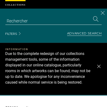
Cookies management panel
CL
Search
the
EN
S
collecti
Z
Se
ADVANCED SEARCH
FILTERS
INFORMATION
Due to the complete redesign of our collections
management tools, some of the information
displayed in our online catalogue, particularly
rooms in which artworks can be found, may not be
up to date. We apologise for any inconvenience
caused while normal service is being restored.
Recherche
dans
les