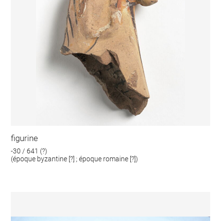
figurine
-30 / 641 (?)
(époque byzantine [?] ; époque romaine [?])