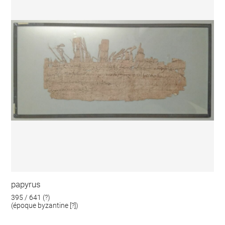
papyrus
395 / 641 (?)
(époque byzantine [?])