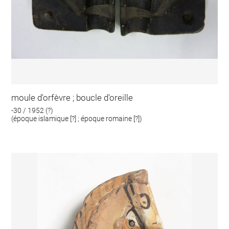
moule d'orfèvre ; boucle d'oreille
-30 / 1952 (?)
(époque islamique [?] ; époque romaine [?])