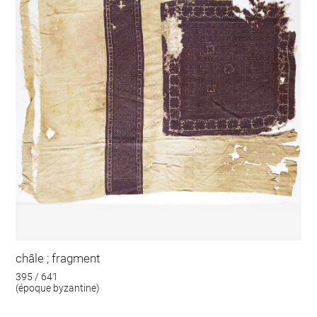
châle ; fragment
395 / 641
(époque byzantine)