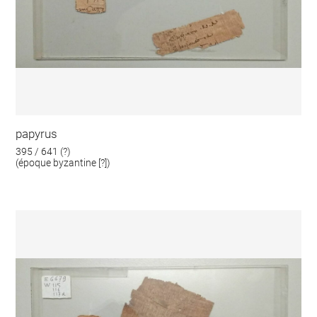
papyrus
395 / 641 (?)
(époque byzantine [?])