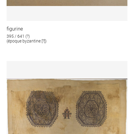
figurine
395 / 641 (?)
(époque byzantine [?])