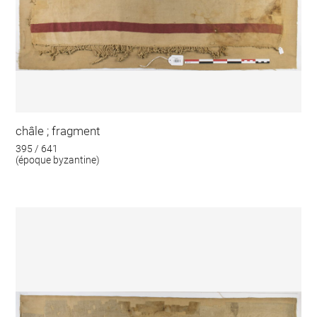
châle ; fragment
395 / 641
(époque byzantine)