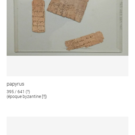
papyrus
395 / 641 (?)
(époque byzantine [?])