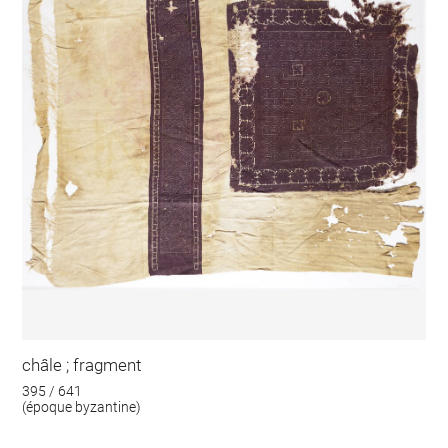
châle ; fragment
395 / 641
(époque byzantine)