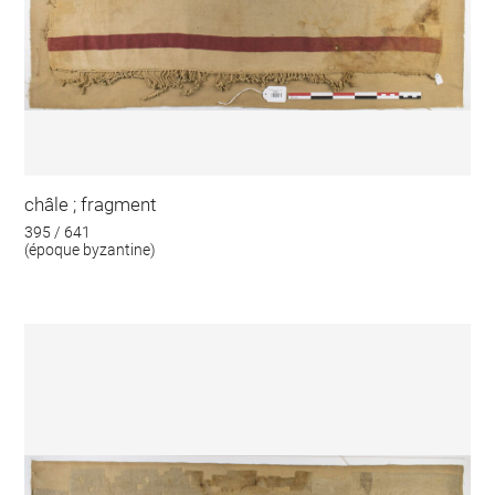
châle ; fragment
395 / 641
(époque byzantine)