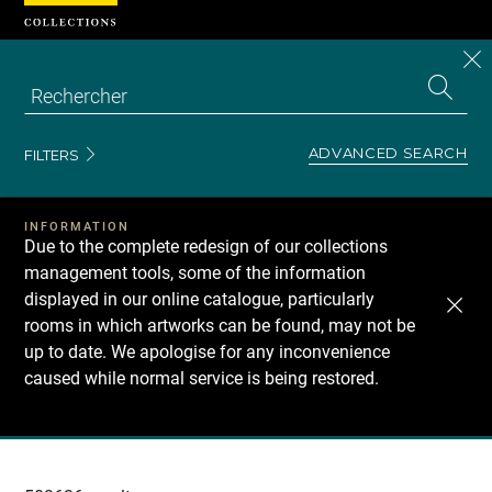
Cookies management panel
CL
Search
the
EN
S
collecti
Z
Se
ADVANCED SEARCH
FILTERS
INFORMATION
Due to the complete redesign of our collections
management tools, some of the information
displayed in our online catalogue, particularly
rooms in which artworks can be found, may not be
up to date. We apologise for any inconvenience
caused while normal service is being restored.
Recherche
dans
les