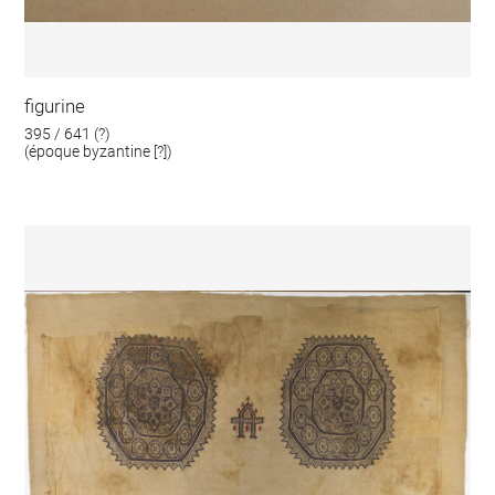
figurine
395 / 641 (?)
(époque byzantine [?])