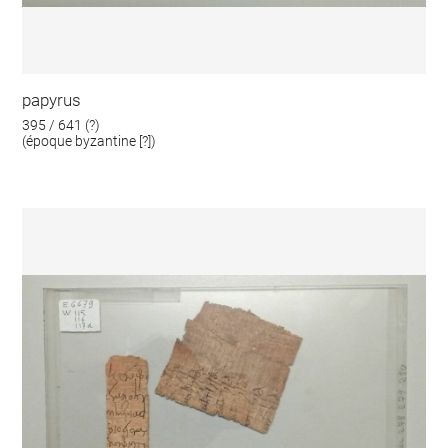
papyrus
395 / 641 (?)
(époque byzantine [?])