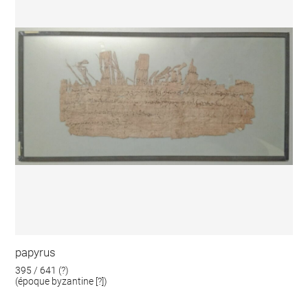
papyrus
395 / 641 (?)
(époque byzantine [?])