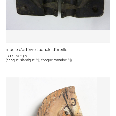
moule d'orfèvre ; boucle d'oreille
-30 / 1952 (?)
(époque islamique [?] ; époque romaine [?])