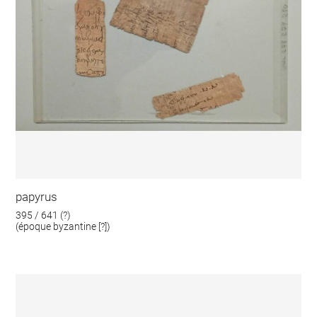
papyrus
395 / 641 (?)
(époque byzantine [?])