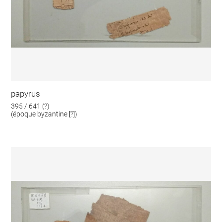
papyrus
395 / 641 (?)
(époque byzantine [?])