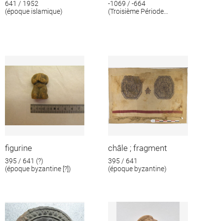
641 / 1952
-1069 / -664
(époque islamique)
(Troisième Période
intermédiaire)
figurine
châle ; fragment
395 / 641 (?)
395 / 641
(époque byzantine [?])
(époque byzantine)