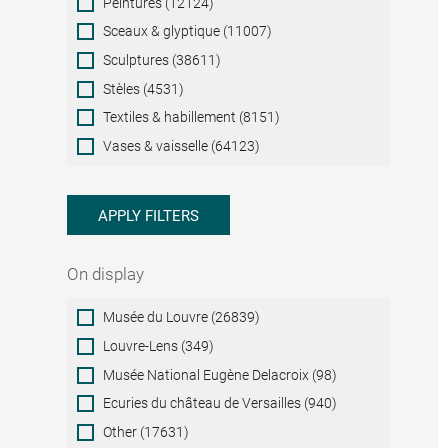
Peintures (12124)
Sceaux & glyptique (11007)
Sculptures (38611)
Stèles (4531)
Textiles & habillement (8151)
Vases & vaisselle (64123)
APPLY FILTERS
On display
On
Musée du Louvre (26839)
display
Louvre-Lens (349)
Musée National Eugène Delacroix (98)
Ecuries du château de Versailles (940)
Other (17631)