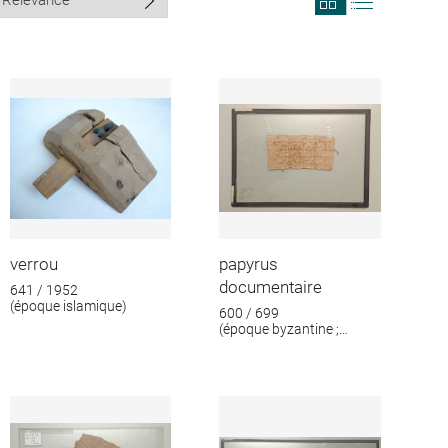
search
search
results
results
in
as
grid
list
format
verrou
papyrus
documentaire
641 / 1952
(époque islamique)
600 / 699
(époque byzantine ;
époque islamique)