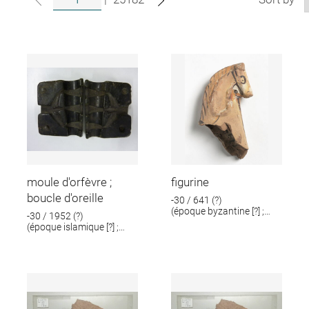
moule d'orfèvre ;
figurine
boucle d'oreille
-30 / 641 (?)
(époque byzantine [?] ;
-30 / 1952 (?)
époque romaine [?])
(époque islamique [?] ;
époque romaine [?])