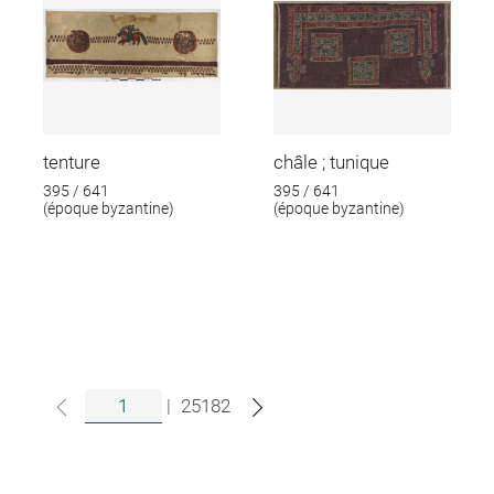
tenture
châle ; tunique
395 / 641
395 / 641
(époque byzantine)
(époque byzantine)
|
25182