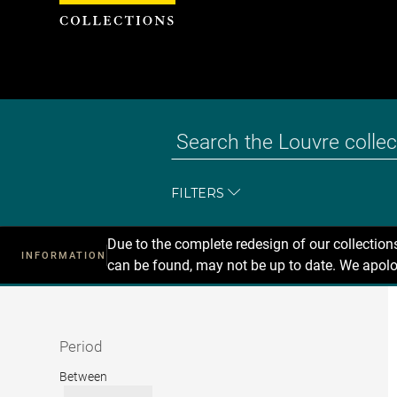
Cookies management panel
FILTERS
Due to the complete redesign of our collectio
INFORMATION
can be found, may not be up to date. We apolo
Recherche
dans
les
collections
Period
Period
Between