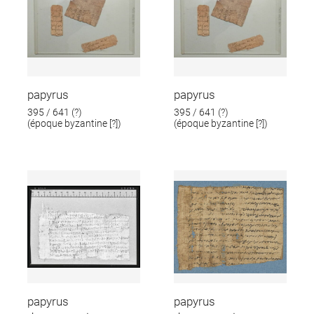
papyrus
papyrus
395 / 641 (?)
395 / 641 (?)
(époque byzantine [?])
(époque byzantine [?])
papyrus
papyrus