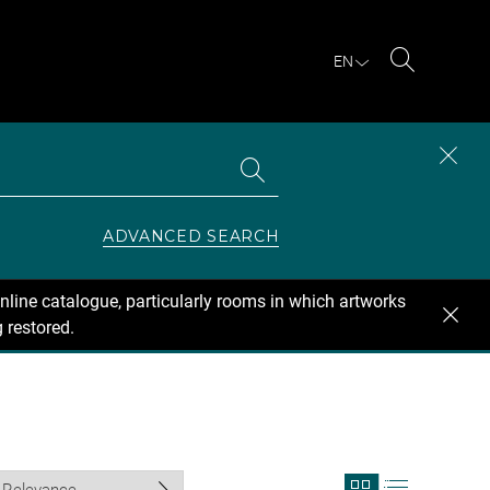
EN
Search
Search
CLOS
the
collections
SEAR
ZONE
ADVANCED SEARCH
nline catalogue, particularly rooms in which artworks
 restored.
View
View