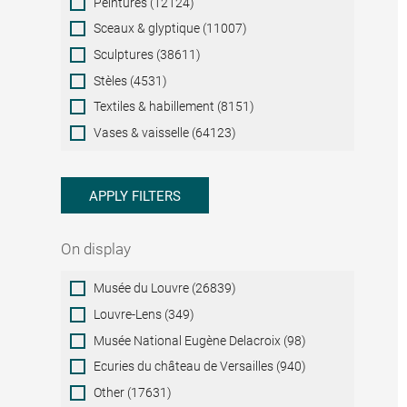
Peintures (12124)
Sceaux & glyptique (11007)
Sculptures (38611)
Stèles (4531)
Textiles & habillement (8151)
Vases & vaisselle (64123)
APPLY FILTERS
On display
On
Musée du Louvre (26839)
display
Louvre-Lens (349)
Musée National Eugène Delacroix (98)
Ecuries du château de Versailles (940)
Other (17631)