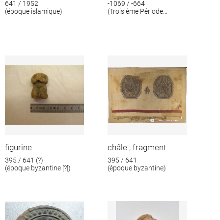
641 / 1952
-1069 / -664
(époque islamique)
(Troisième Période
intermédiaire)
figurine
châle ; fragment
395 / 641 (?)
395 / 641
(époque byzantine [?])
(époque byzantine)