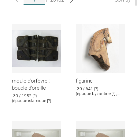
moule d'orfèvre ;
figurine
boucle d'oreille
-30 / 641 (?)
(époque byzantine [?] ;
-30 / 1952 (?)
époque romaine [?])
(époque islamique [?] ;
époque romaine [?])