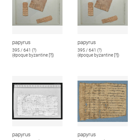
papyrus
papyrus
395 / 641 (?)
395 / 641 (?)
(époque byzantine [?])
(époque byzantine [?])
papyrus
papyrus