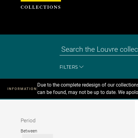
Cookies management panel
FILTERS
Due to the complete redesign of our collectio
INFORMATION
can be found, may not be up to date. We apolo
Recherche
dans
les
collections
Period
Period
Between