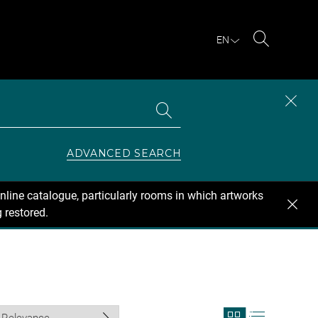
EN
Search
Search
CLOS
the
collections
SEAR
ZONE
ADVANCED SEARCH
nline catalogue, particularly rooms in which artworks
 restored.
View
View