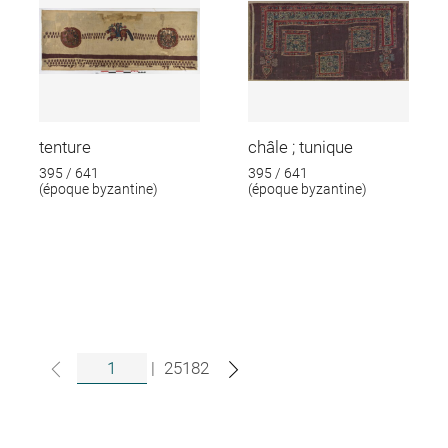
tenture
châle ; tunique
395 / 641
395 / 641
(époque byzantine)
(époque byzantine)
|
25182