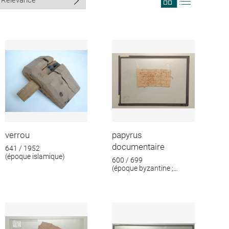
search
search
results
results
in
as
grid
list
format
verrou
papyrus
documentaire
641 / 1952
(époque islamique)
600 / 699
(époque byzantine ;
époque islamique)