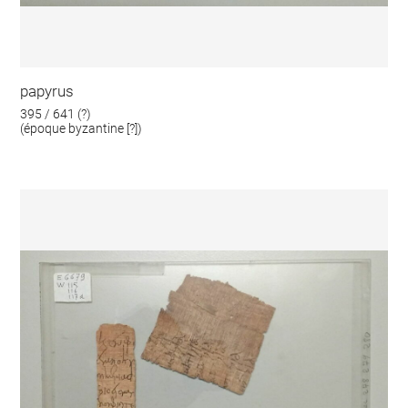
papyrus
395 / 641 (?)
(époque byzantine [?])