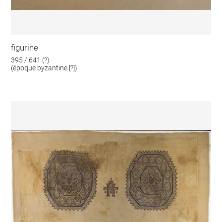
figurine
395 / 641 (?)
(époque byzantine [?])