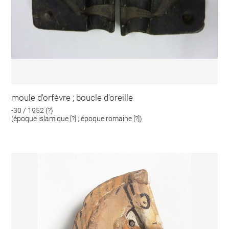
moule d'orfèvre ; boucle d'oreille
-30 / 1952 (?)
(époque islamique [?] ; époque romaine [?])