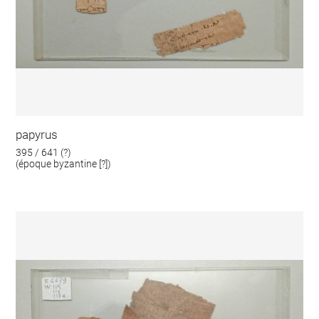
papyrus
395 / 641 (?)
(époque byzantine [?])