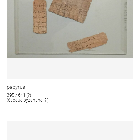
papyrus
395 / 641 (?)
(époque byzantine [?])