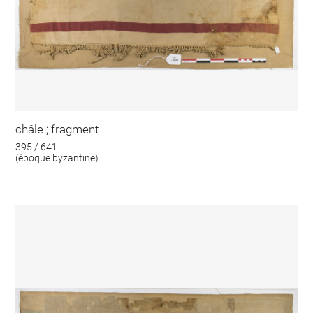
châle ; fragment
395 / 641
(époque byzantine)