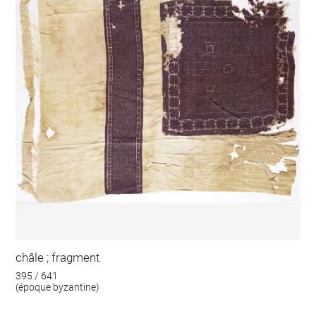
châle ; fragment
395 / 641
(époque byzantine)