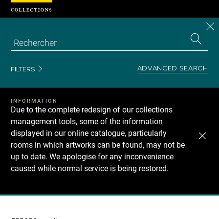
Cookies management panel
CL
Search
the
EN
S
collecti
Z
Se
ADVANCED SEARCH
FILTERS
INFORMATION
Due to the complete redesign of our collections
management tools, some of the information
displayed in our online catalogue, particularly
rooms in which artworks can be found, may not be
up to date. We apologise for any inconvenience
caused while normal service is being restored.
Recherche
dans
les