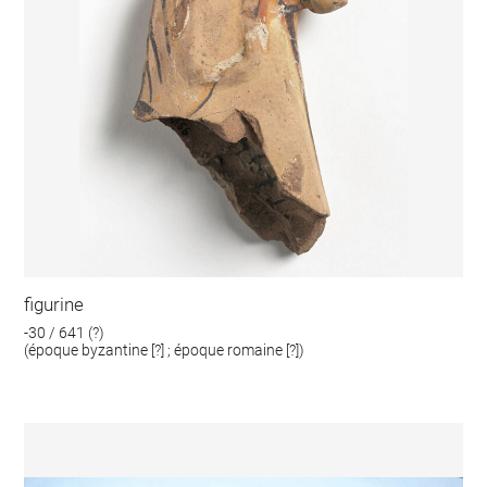
figurine
-30 / 641 (?)
(époque byzantine [?] ; époque romaine [?])