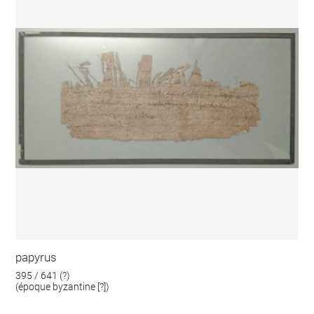
papyrus
395 / 641 (?)
(époque byzantine [?])