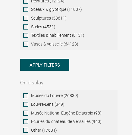
Peintures (12124)
Sceaux & glyptique (11007)
Sculptures (38611)
Stèles (4531)
Textiles & habillement (8151)
Vases & vaisselle (64123)
APPLY FILTERS
On display
On
Musée du Louvre (26839)
display
Louvre-Lens (349)
Musée National Eugène Delacroix (98)
Ecuries du château de Versailles (940)
Other (17631)