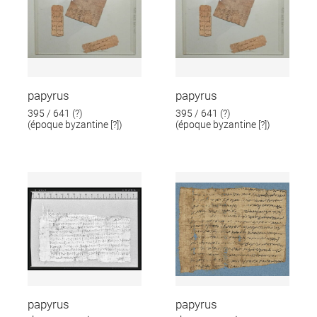
papyrus
papyrus
395 / 641 (?)
395 / 641 (?)
(époque byzantine [?])
(époque byzantine [?])
papyrus
papyrus