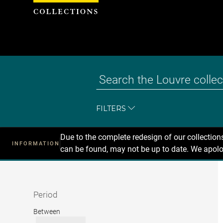
Cookies management panel
FILTERS
Due to the complete redesign of our collectio
INFORMATION
can be found, may not be up to date. We apolo
Recherche
dans
les
collections
Period
Period
Between