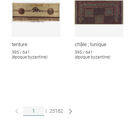
tenture
châle ; tunique
395 / 641
395 / 641
(époque byzantine)
(époque byzantine)
|
25182