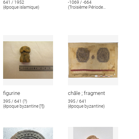
641 / 1952
-1069 / -664
(époque islamique)
(Troisième Période
intermédiaire)
figurine
châle ; fragment
395 / 641 (?)
395 / 641
(époque byzantine [?])
(époque byzantine)