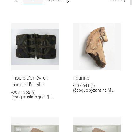
moule d'orfèvre ;
figurine
boucle d'oreille
-30 / 641 (?)
(époque byzantine [?] ;
-30 / 1952 (?)
époque romaine [?])
(époque islamique [?] ;
époque romaine [?])