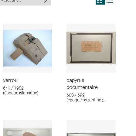
search
search
results
results
in
as
grid
list
format
verrou
papyrus
documentaire
641 / 1952
(époque islamique)
600 / 699
(époque byzantine ;
époque islamique)