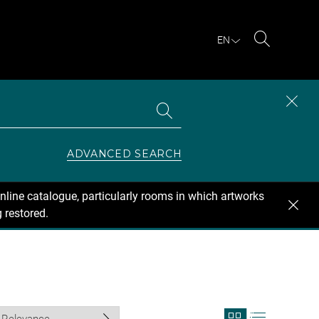
EN
Search
Search
CLOS
the
collections
SEAR
ZONE
ADVANCED SEARCH
nline catalogue, particularly rooms in which artworks
 restored.
View
View