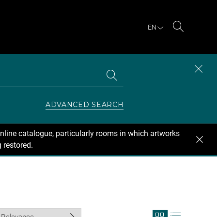
EN
Search
Search
CLOS
the
collections
SEAR
ZONE
ADVANCED SEARCH
nline catalogue, particularly rooms in which artworks
 restored.
View
View