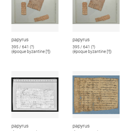
papyrus
papyrus
395 / 641 (?)
395 / 641 (?)
(époque byzantine [?])
(époque byzantine [?])
papyrus
papyrus