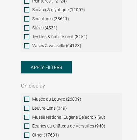
Peintures (12124)
Sceaux & glyptique (11007)
Sculptures (38611)
Stèles (4531)
Textiles & habillement (8151)
Vases & vaisselle (64123)
APPLY FILTERS
On display
On
Musée du Louvre (26839)
display
Louvre-Lens (349)
Musée National Eugène Delacroix (98)
Ecuries du château de Versailles (940)
Other (17631)