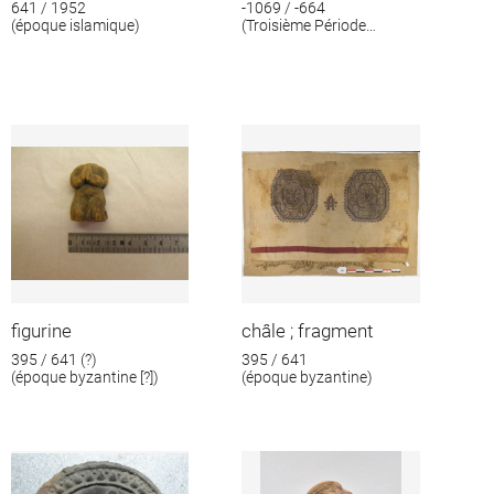
641 / 1952
-1069 / -664
(époque islamique)
(Troisième Période
intermédiaire)
figurine
châle ; fragment
395 / 641 (?)
395 / 641
(époque byzantine [?])
(époque byzantine)