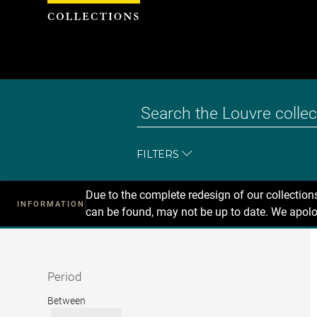
Cookies management panel
FILTERS
Due to the complete redesign of our collectio
INFORMATION
can be found, may not be up to date. We apolo
Recherche
dans
les
collections
Period
Period
Between