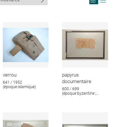
search
search
results
results
in
as
grid
list
format
verrou
papyrus
documentaire
641 / 1952
(époque islamique)
600 / 699
(époque byzantine ;
époque islamique)