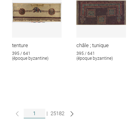
tenture
châle ; tunique
395 / 641
395 / 641
(époque byzantine)
(époque byzantine)
|
25182