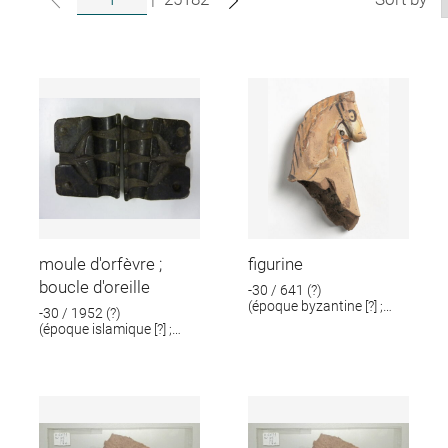
moule d'orfèvre ;
figurine
boucle d'oreille
-30 / 641 (?)
(époque byzantine [?] ;
-30 / 1952 (?)
époque romaine [?])
(époque islamique [?] ;
époque romaine [?])